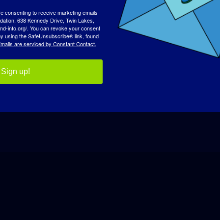
re consenting to receive marketing emails
tion, 638 Kennedy Drive, Twin Lakes,
DÍA DE SENSIBIL
md-info.org/. You can revoke your consent
 by using the SafeUnsubscribe® link, found
mails are serviced by Constant Contact.
Quiénes somos
Even
Sign up!