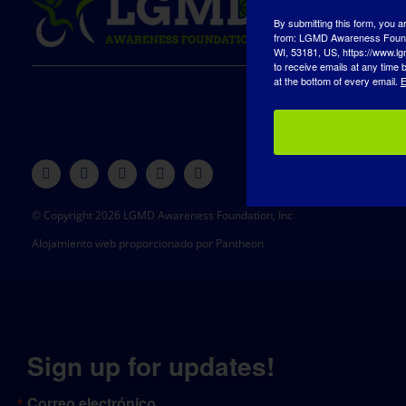
By submitting this form, you a
from: LGMD Awareness Founda
WI, 53181, US, https://www.lg
to receive emails at any time
at the bottom of every email.
E
© Copyright 2026 LGMD Awareness Foundation, Inc
Alojamiento web proporcionado por Pantheon
Sign up for updates!
Correo electrónico