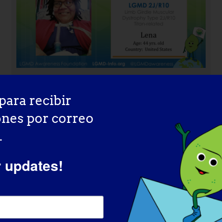
para recibir
ones por correo
INDIVIDUO CON LGMD: Amie
.
r updates!