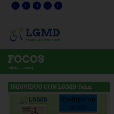
Ir
al
contenido
FOCOS
Inicio
LGMD2J
INDIVIDUO CON LGMD: John