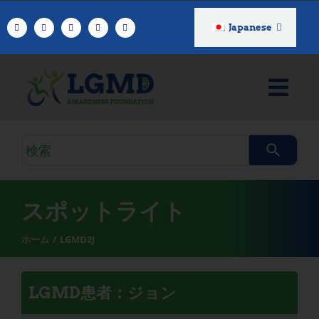
コ
ン
Japanese
テ
ン
ツ
へ
ス
キ
検
ッ
索
プ
ク
エ
スポットライト
リ
ホーム
LGMD2J
LGMD患者：ジョン