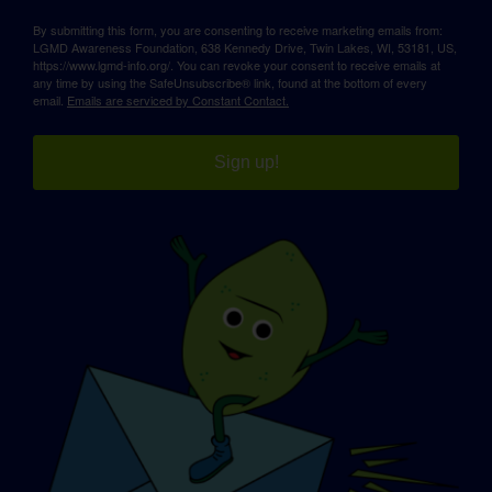
By submitting this form, you are consenting to receive marketing emails from:
LGMD Awareness Foundation, 638 Kennedy Drive, Twin Lakes, WI, 53181, US,
https://www.lgmd-info.org/. You can revoke your consent to receive emails at
any time by using the SafeUnsubscribe® link, found at the bottom of every
email.
Emails are serviced by Constant Contact.
Sign up!