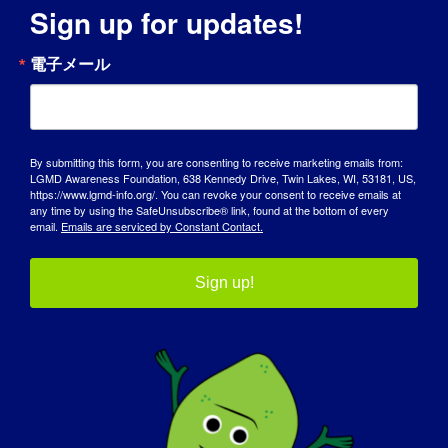
Sign up for updates!
LGMD個人：アミー
電子メール
By submitting this form, you are consenting to receive marketing emails from:
LGMD Awareness Foundation, 638 Kennedy Drive, Twin Lakes, WI, 53181, US,
https://www.lgmd-info.org/. You can revoke your consent to receive emails at
LGMD個人：ケルシー
any time by using the SafeUnsubscribe® link, found at the bottom of every
email.
Emails are serviced by Constant Contact.
Sign up!