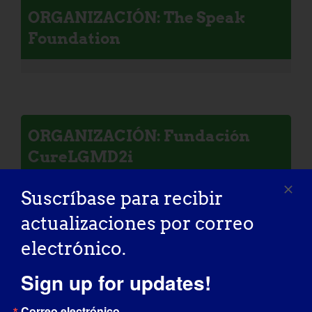
ORGANIZACIÓN: The Speak
Foundation
ORGANIZACIÓN: Fundación
CureLGMD2i
Suscríbase para recibir
actualizaciones por correo
electrónico.
ORGANIZACIÓN: Coalition to
Cure Calpain 3
Sign up for updates!
Correo electrónico