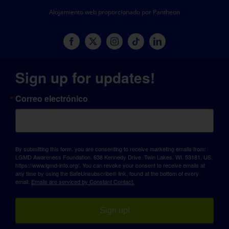
Alojamiento web proporcionado por Pantheon
Sign up for updates!
Correo electrónico
By submitting this form, you are consenting to receive marketing emails from:
LGMD Awareness Foundation, 638 Kennedy Drive, Twin Lakes, WI, 53181, US,
https://www.lgmd-info.org/. You can revoke your consent to receive emails at
any time by using the SafeUnsubscribe® link, found at the bottom of every
email.
Emails are serviced by Constant Contact.
Sign up!