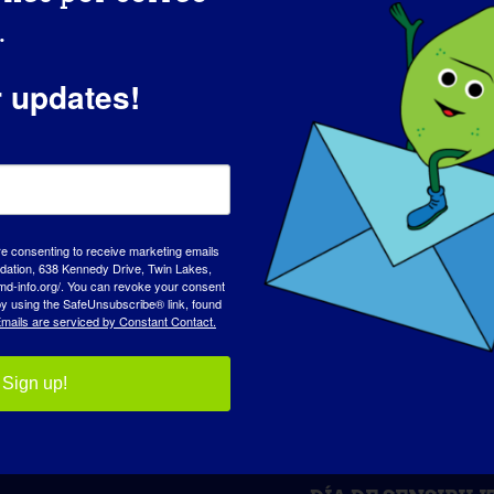
.
r updates!
aforma!
Facebook
X
Reddit
LinkedIn
WhatsApp
Tumblr
Pinterest
Vk
Xing
C
el
re consenting to receive marketing emails
tion, 638 Kennedy Drive, Twin Lakes,
as
Conferencia Internacional TREAT-NMD
md-info.org/. You can revoke your consent
 by using the SafeUnsubscribe® link, found
mails are serviced by Constant Contact.
Sign up!