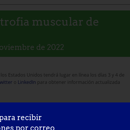
strofia muscular de
noviembre de 2022
los Estados Unidos tendrá lugar en línea los días 3 y 4 de
witter
o
LinkedIn
para obtener información actualizada
para recibir
ones por correo