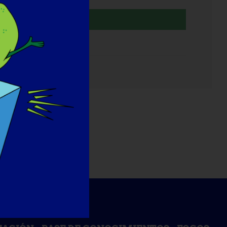
Organizador
TREAT-NMD
orreo
ectrónico