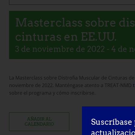
Masterclass sobre di
cinturas en EE.UU.
3 de noviembre de 2022
-
4 de 
La Masterclass sobre Distrofia Muscular de Cinturas de 
noviembre de 2022. Manténgase atento a TREAT-NMD
t
sobre el programa y cómo inscribirse.
AÑADIR AL
Suscríbase 
CALENDARIO
actualizaci