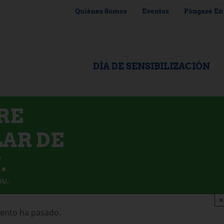
Quiénes Somos
Eventos
Póngase En
DÍA DE SENSIBILIZACIÓN
RE
AR DE
.
UU.
×
vento ha pasado.