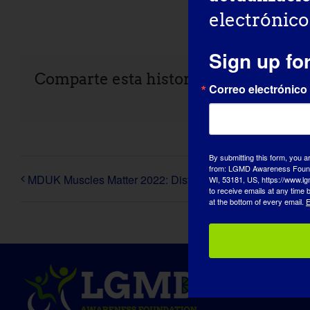
electrónico
Sign up fo
Comparte esta historia, ¡elige tu plat
Correo electrónico
By submitting this form, you a
from: LGMD Awareness Founda
MDUK Muscles Matter 2022: Distrofia muscular de cintur
WI, 53181, US, https://www.lg
to receive emails at any time
at the bottom of every email.
E