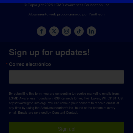
© Copyright 2026 LGMD Awareness Foundation, Inc
Alojamiento web proporcionado por Pantheon
Sign up for updates!
Correo electrónico
By submitting this form, you are consenting to receive marketing emails from:
LGMD Awareness Foundation, 638 Kennedy Drive, Twin Lakes, WI, 53181, US,
https://www.lgmd-info.org/. You can revoke your consent to receive emails at
any time by using the SafeUnsubscribe® link, found at the bottom of every
email.
Emails are serviced by Constant Contact.
Sign up!