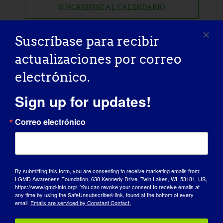
SUSCRIBIRSE AL CALENDARIO
Suscríbase para recibir
actualizaciones por correo
electrónico.
Sign up for updates!
Correo electrónico
By submitting this form, you are consenting to receive marketing emails from:
LGMD Awareness Foundation, 638 Kennedy Drive, Twin Lakes, WI, 53181, US,
https://www.lgmd-info.org/. You can revoke your consent to receive emails at
any time by using the SafeUnsubscribe® link, found at the bottom of every
DÍA DE SENSIBILIZACIÓN
email.
Emails are serviced by Constant Contact.
BASE DE CONOCIMIENTOS