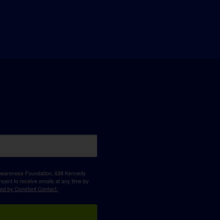
D Awareness Foundation, 638 Kennedy
sent to receive emails at any time by
ced by Constant Contact.