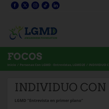
Ir
al
contenido
FOCOS
Inicio
Personas Con LGMD - Entrevistas
LGMD2E
INDIVIDUO C
INDIVIDUO CON 
LGMD "Entrevista en primer plano"