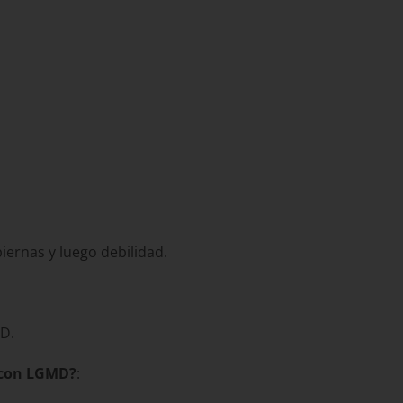
iernas y luego debilidad.
MD.
r con LGMD?
: