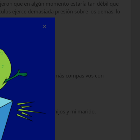
dijeron que en algún momento estaría tan débil que
úsculos ejerce demasiada presión sobre los demás, lo
iero que los demás sean más compasivos con
r en bicicleta con mis hijos y mi marido.