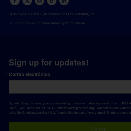
© Copyright 2026 LGMD Awareness Foundation, Inc
Alojamiento web proporcionado por Pantheon
Sign up for updates!
Correo electrónico
By submitting this form, you are consenting to receive marketing emails from: LGM
Drive, Twin Lakes, WI, 53181, US, https://www.lgmd-info.org/. You can revoke your con
using the SafeUnsubscribe® link, found at the bottom of every email.
Emails are servi
Sign up!