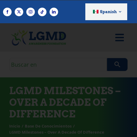
Ir
al
Spanish
contenido
Consulta
de
búsqueda
LGMD MILESTONES –
OVER A DECADE OF
DIFFERENCE
Inicio
Base De Conocimientos
LGMD Milestones – Over A Decade Of Difference