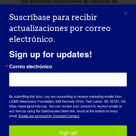
las distrofias musculares de cinturas de
extremidades (LGMD)
. La revisión fue
Suscríbase para recibir
necesaria para actualizar la definición de
LGMD y abordar la cuestión de la numeración
actualizaciones por correo
del subtipo de la forma recesiva que llega a Z
electrónico.
(LGMD 2Z). El nuevo sistema pretende hacer
de la LGMD una entidad más diferenciada con
Sign up for updates!
puntos en común entre los subtipos.
Correo electrónico
En 2017, la
primer ensayo clínico de terapia
génica intramuscular (IM) con vector dual
By submitting this form, you are consenting to receive marketing emails from:
LGMD Awareness Foundation, 638 Kennedy Drive, Twin Lakes, WI, 53181, US,
para la disferlinopatía
marcando un avance
https://www.lgmd-info.org/. You can revoke your consent to receive emails at
any time by using the SafeUnsubscribe® link, found at the bottom of every
significativo en el tratamiento de esta forma
email.
Emails are serviced by Constant Contact.
de LGMD.
Sign up!