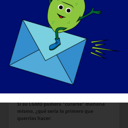
que personas como yo tenemos.... que
también necesitan investigación. La gente
está sufriendo y ¡NO HAY CURA! Además,
con la LGMD, me he dado cuenta de que
no siempre es evidente que la gente tiene
una discapacidad. Es decir,....Parezco
totalmente normal, pero tengo varios
problemas que la gente no reconoce.
Como no voy en silla de ruedas, algunos
piensan que estoy fingiendo. Ya no puedo
subir escaleras y he tenido que rechazar
muchas oportunidades de trabajo porque
no había ascensor.
Si su LGMD pudiera "curarse" mañana
mismo, ¿qué sería lo primero que
querrías hacer
: