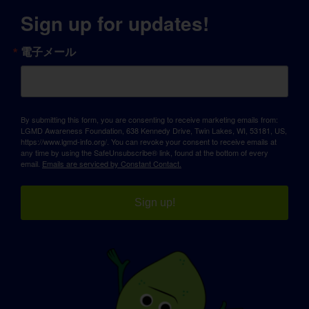
Sign up for updates!
電子メール
By submitting this form, you are consenting to receive marketing emails from:
LGMD Awareness Foundation, 638 Kennedy Drive, Twin Lakes, WI, 53181, US,
https://www.lgmd-info.org/. You can revoke your consent to receive emails at
any time by using the SafeUnsubscribe® link, found at the bottom of every
email.
Emails are serviced by Constant Contact.
Sign up!