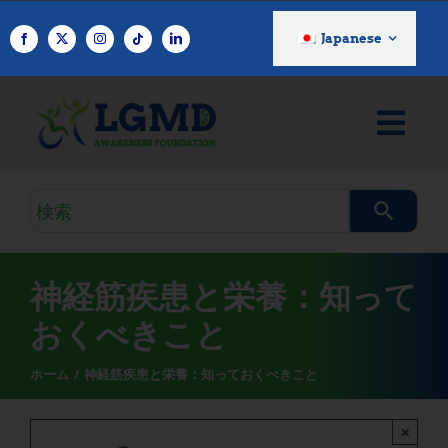
コ
ン
Japanese
テ
ン
ツ
へ
ス
キ
検
ッ
索
プ
ク
エ
神経筋疾患と栄養：知って
リ
おくべきこと
ホーム
神経筋疾患と栄養：知っておくべきこと
×