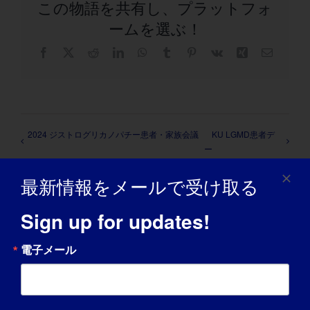
この物語を共有し、プラットフォ
ームを選ぶ！
フ
X
レ
LinkedIn
WhatsApp
タ
ピ
Vk
興
電
ェ
ッ
ン
ン
子
イ
ド
ブ
タ
メ
ス
デ
ラ
レ
ー
ブ
ィ
ー
ス
ル
ッ
ッ
ト
ク
ト
2024 ジストログリカノパチー患者・家族会議
KU LGMD患者デ
ー
最新情報をメールで受け取る
Sign up for updates!
詳細
電子メール
日付
2024年7月30日