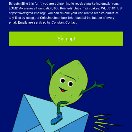
By submitting this form, you are consenting to receive marketing emails from:
時間だ：
LGMD Awareness Foundation, 638 Kennedy Drive, Twin Lakes, WI, 53181, US,
https://www.lgmd-info.org/. You can revoke your consent to receive emails at
午後3:00 - 午後4:00
any time by using the SafeUnsubscribe® link, found at the bottom of every
email.
Emails are serviced by Constant Contact.
ウェブサイト
https://www.mda.org/care/community-ed/virtual-
learning-programs/2024/nutrition-with-a-
Sign up!
neuromuscular-disease
オーガナイザー
MDA
会場
バーチャル