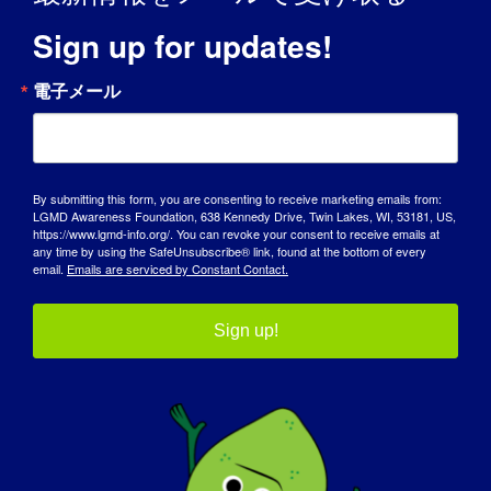
た。彼は、どんな状況でも、たとえ私たちが
ひどいと思う状況でも、より深く、いつも愛
Sign up for updates!
することを教えてくれた。私たちは美しい家
庭を築き、それが私の最大の功績です。子供
電子メール
たちが見て、そして願わくば生きていけるよ
うに、私たちが愛と思いやりをもって模範を
示し続けられることを願っています。そうす
れば、この世界はもっと良い場所になるだろ
By submitting this form, you are consenting to receive marketing emails from:
LGMD Awareness Foundation, 638 Kennedy Drive, Twin Lakes, WI, 53181, US,
う
は
人は人を人として扱うのであって、障害
https://www.lgmd-info.org/. You can revoke your consent to receive emails at
者として扱うのではない。
any time by using the SafeUnsubscribe® link, found at the bottom of every
email.
Emails are serviced by Constant Contact.
LGMDは今のあなたにどのような影響を与え
ていますか？
Sign up!
LGMDを患ったことで、私は擁護し、発言す
る方法を学びました。私は何年もの間、自分
自身を擁護し、医師たちに間違っていると言
わなければなりませんでした。誰がそんなこ
とを？この子よ！そのおかげで、私は今
にと