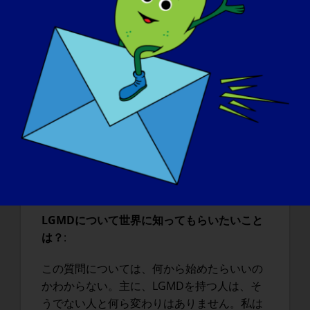
って
他の人たち私は、そのような人たちを心
から擁護する。
,
あるいは、何らかの援助を必
要とする人たち。私は障害を持つことを贈り
物だと思っている。私は、今日の私の信念を
定義し、形成するのに役立つ機会を与えられ
ている。たとえそれが不快なことであって
も、また誰もそうしたがらないことであって
も、私は常に声を上げていきます。私は常に
医師に疑問を持ち、それを止めない。LGMD
を患ったことで、私は今日のような意欲と決
意を持った獰猛な人間に生まれ変わった。
LGMDについて世界に知ってもらいたいこと
は？
:
この質問については、何から始めたらいいの
かわからない。主に、LGMDを持つ人は、そ
うでない人と何ら変わりはありません。私は