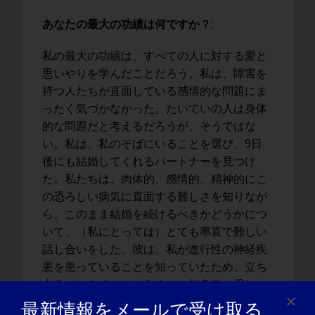
あなたの最大の功績は何ですか？
:
私の最大の功績は、すべての人に対する愛と
思いやりを学んだことだろう。私は、障害を
持つ人たちが直面している感情的な問題にま
ったく気づかなかった。たいていの人は身体
的な問題だと考えるだろうが、そうではな
い。私は、私のそばにいることを選び、9日
後にも結婚してくれるパートナーを見つけ
た。私たちは、肉体的、感情的、精神的にこ
の恐ろしい病気に直面する難しさを知りなが
ら、このまま結婚を続けるべきかどうかにつ
いて、（私にとっては）とても率直で難しい
話し合いをした。彼は、私が進行性の神経疾
患を患っていることを知っていたため、立ち
去ることもできただろうが、無条件に愛し、
無条件の愛と受容の本当の意味を教えてくれ
最新情報をメールで受け取る