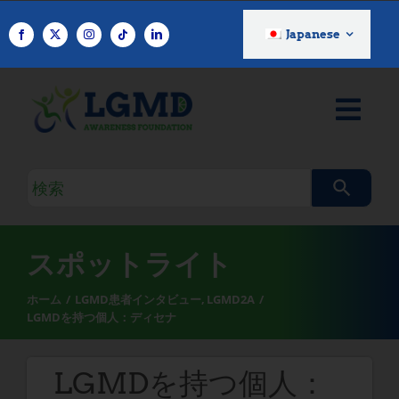
コ
ン
Japanese
テ
ン
ツ
へ
ス
キ
検
ッ
索
プ
ク
エ
スポットライト
リ
ホーム
LGMD患者インタビュー
LGMD2A
LGMDを持つ個人：ディセナ
LGMDを持つ個人：