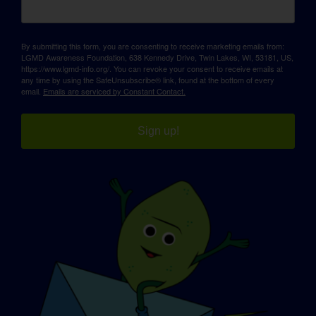
By submitting this form, you are consenting to receive marketing emails from:
LGMD Awareness Foundation, 638 Kennedy Drive, Twin Lakes, WI, 53181, US,
https://www.lgmd-info.org/. You can revoke your consent to receive emails at
any time by using the SafeUnsubscribe® link, found at the bottom of every
email.
Emails are serviced by Constant Contact.
Sign up!