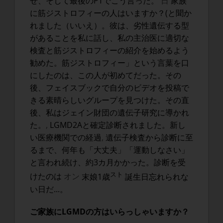
せ、そして最後のPTでこう言った。
日
家族
に筋ジストロフィーの人はいますか？(と聞か
れました（いいえ）。彼は、劣性遺伝する型
があることを私に話し、私の主治医に適切な
検査と筋ジストロフィーの紹介を始めるよう
勧めた。筋ジストロフィー」という言葉を口
にしたのは、この人が初めてだった。その
後、フェイスブックで自分のビデオを投稿で
きる素晴らしいグループを見つけた。その直
後、私はジェイン財団の遺伝子研究に導かれ
た。
,
LGMD2Aと確定診断されました。新し
い医療機関での経過
,
遺伝子検査から診断に至
るまで、何年も「大丈夫」「運動しなさい」
と言われ続け、約3カ月かかった。診断を受
スト
けたのは
オン
末娘1歳
誕生日忘れられな
い日だ...。
ご家族にLGMDの方はいらっしゃいますか？