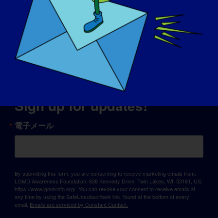
© Copyright 2026 LGMD Awareness Foundation, Inc
パンテオンが提供するウェブサイト・ホスティング
Sign up for updates!
電子メール
By submitting this form, you are consenting to receive marketing emails from:
LGMD Awareness Foundation, 638 Kennedy Drive, Twin Lakes, WI, 53181, US,
https://www.lgmd-info.org/. You can revoke your consent to receive emails at
any time by using the SafeUnsubscribe® link, found at the bottom of every
email.
Emails are serviced by Constant Contact.