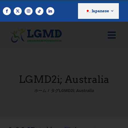
コ
ン
Japanese
テ
ン
ツ
へ
ス
キ
ッ
プ
LGMD2i; Australia
ホーム
タグ
LGMD2i; Australia