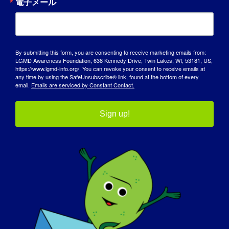
電子メール
ナレッジ・ベース
スポットライト
By submitting this form, you are consenting to receive marketing emails from:
LGMD Awareness Foundation, 638 Kennedy Drive, Twin Lakes, WI, 53181, US,
会社概要
https://www.lgmd-info.org/. You can revoke your consent to receive emails at
any time by using the SafeUnsubscribe® link, found at the bottom of every
email.
Emails are serviced by Constant Contact.
イベント
連絡先
Sign up!
ショップ
寄付する