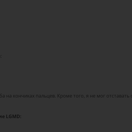
з
:
а на кончиках пальцев. Кроме того, я не мог отставать
ие LGMD: