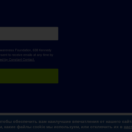
D Awareness Foundation, 638 Kennedy
sent to receive emails at any time by
ced by Constant Contact.
чтобы обеспечить вам наилучшие впечатления от нашего сайт
Дизайн и разработка веб-сайтов
на
Дули и партнеры
м, какие файлы cookie мы используем, или отключить их в
нас