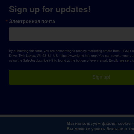
Sign up for updates!
Электронная почта
By submitting this form, you are consenting to receive marketing emails from: LGM
Drive, Twin Lakes, WI, 53181, US, https://www.lgmd-info.org/. You can revoke your con
using the SafeUnsubscribe® link, found at the bottom of every email.
Emails are servi
Sign up!
Мы используем файлы cookie, 
Вы можете узнать больше о то