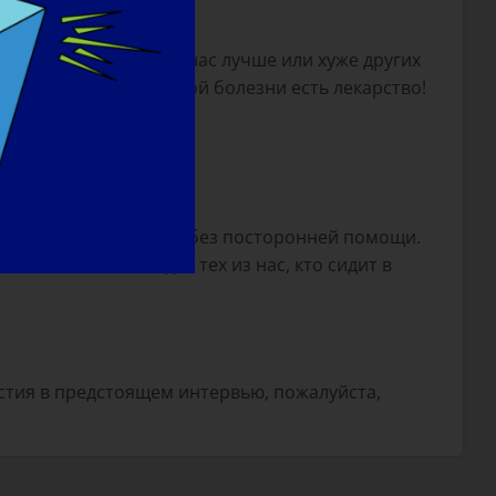
ание этого не делает нас лучше или хуже других
новостей - что от этой болезни есть лекарство!
тнице, сидеть и стоять без посторонней помощи.
вляются мечтой для тех из нас, кто сидит в
частия в предстоящем интервью, пожалуйста,