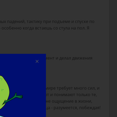
х падений, тактику при подъеме и спуске по
 особенно когда встаешь со стула на пол. Я
когда я держал инструмент и делал движения
ние в таком сложном мире требует много сил, и
ы живем, которые знают и понимают только те,
о LGMD, возможно, дал мне ощущение в жизни,
рен сражаться до конца - разумеется, побеждая!