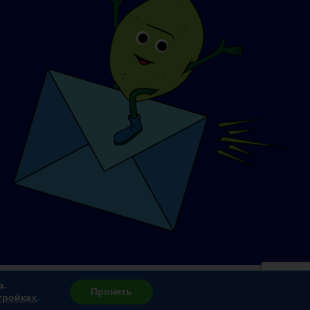
а.
Принять
тройках
.