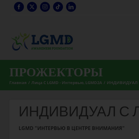
Перейти
к
содержанию
ПРОЖЕКТОРЫ
Главная
Лица С LGMD - Интервью
LGMD2A
ИНДИВИДУАЛ С
ИНДИВИДУАЛ С Л
LGMD "ИНТЕРВЬЮ В ЦЕНТРЕ ВНИМАНИЯ"