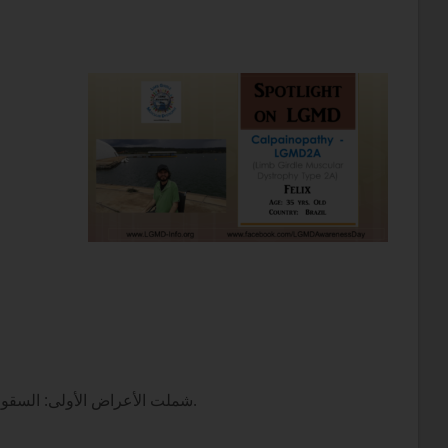
شملت الأعراض الأولى: السقوط والتعب والمشي على أطراف أصابع قدمي. بالإضافة إلى ذلك، لم أستطع مجاراة الأشخاص الآخرين في عمري في الأنشطة البدنية.