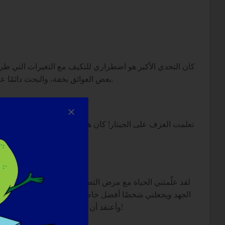
كان التحدي الأكبر هو اضطراري للتكيف مع التغيرات التي 
بعض العوائق بخفة، والبحث دائمًا عن كرسي للدعم - خاصةً عند النهوض من الكرسي والوقوف على الأرض. أحاول دائمًا توخي الحذر من أي شيء يمكن أن يوقعني أرضًا.
تعلمت العزف على الجيتار! كان هذا تحديًا كبيرًا لأن الصعوبة ك
لقد علّمتني الحياة مع مرض التصلّب اللمفاوي العضلي الجانب
الجهد ويجعلني شخصًا أفضل خاصة عند التعامل مع الآخرين. هنا
وأعتقد أن هذا الشعور قد منحني شعوراً في الحياة، وهو أكبر تحدٍ يمكن أن أواجهه في الحياة. نحن خصوم، ومثل كل معركة جيدة، أنوي أن أقاتل حتى النهاية - منتصرًا بالطبع!