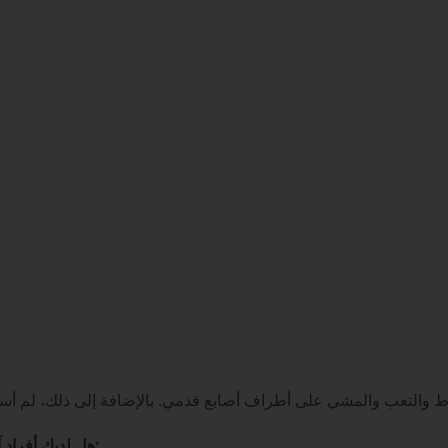
هل لديك أفراد آخرون من عائلتك مصابون بداء تضخم الغدد اللمفاوية الجنيني: