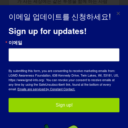
가 사는 세상에는 같은 투쟁을 함께 하는 사람
들만이 실제로 알고 이해하는 상황이 있습니다.
이메일 업데이트를 신청하세요!
이 세상의 모든 삶에는 하나님의 목적이 있습니
다. 저는 LGMD가 제 인생에서 가장 큰 도전이
Sign up for updates!
될 수 있는 느낌을 주었다고 생각합니다. 우리
는 상대이고, 모든 좋은 싸움이 그렇듯이 저는
이메일
당연히 승리할 때까지 끝까지 싸울 생각입니다!
LGMD에 대해 전 세계에 알리고 싶은 내용
:
사람들이 이 질병을 앓고 있는 만큼 전 세계가
By submitting this form, you are consenting to receive marketing emails from:
LGMD Awareness Foundation, 638 Kennedy Drive, Twin Lakes, WI, 53181, US,
LGMD에 대해 알아야 합니다. 이 질환을 도울
https://www.lgmd-info.org/. You can revoke your consent to receive emails at
수 있는 방법을 아는 것이 중요합니다. 이를 안
any time by using the SafeUnsubscribe® link, found at the bottom of every
email.
Emails are serviced by Constant Contact.
다고 해서 신체적 제약이 있는 다른 사람들보다
더 낫거나 더 나빠지는 것은 아닙니다. 그리고
가까운 미래에 전 세계가 이 질병에 대한 치료
Sign up!
법이 있다는 가장 위대한 소식을 알게 되기를
바랍니다!