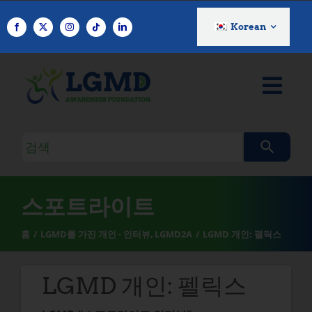
콘
텐
Korean
츠
로
건
너
뛰
기
검
색
쿼
리
스포트라이트
홈
LGMD를 가진 개인 - 인터뷰
LGMD2A
LGMD 개인: 펠릭스
LGMD 개인: 펠릭스