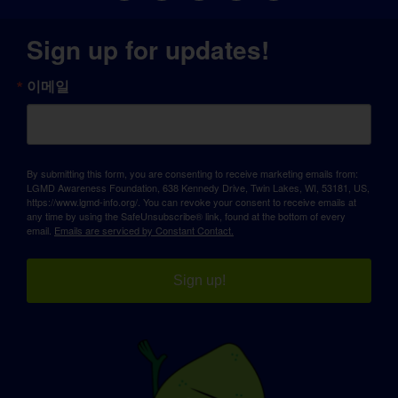
Sign up for updates!
이메일
By submitting this form, you are consenting to receive marketing emails from:
LGMD Awareness Foundation, 638 Kennedy Drive, Twin Lakes, WI, 53181, US,
https://www.lgmd-info.org/. You can revoke your consent to receive emails at
any time by using the SafeUnsubscribe® link, found at the bottom of every
email.
Emails are serviced by Constant Contact.
Sign up!