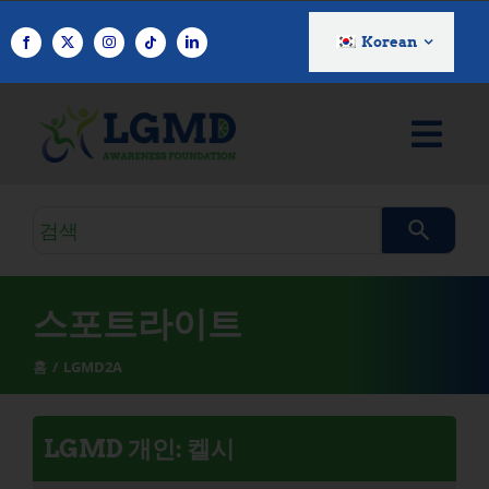
콘
텐
Korean
츠
로
건
너
뛰
기
검
색
쿼
리
스포트라이트
홈
LGMD2A
LGMD 개인: 켈시