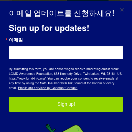
이메일 업데이트를 신청하세요!
Sign up for updates!
이메일
By submitting this form, you are consenting to receive marketing emails from:
LGMD Awareness Foundation, 638 Kennedy Drive, Twin Lakes, WI, 53181, US,
https://www.lgmd-info.org/. You can revoke your consent to receive emails at
any time by using the SafeUnsubscribe® link, found at the bottom of every
email.
Emails are serviced by Constant Contact.
LGMD 개인: 산자나
Sign up!