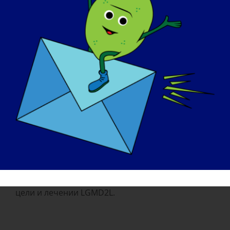
мероприятиях и конференциях.
КАК ЛУЧШЕ ВСЕГО СВЯЗАТЬСЯ С ВАШЕЙ
ОРГАНИЗАЦИЕЙ:
На нашем сайте есть наша электронная почта и
номер телефона. Пожалуйста, свяжитесь с нами
в любое время. Вы также всегда можете
отправить нам сообщение через Facebook или
Twitter.
ЕСТЬ ЛИ ЕЩЕ ЧТО-НИБУДЬ, ЧТО ВЫ ХОТЕЛИ
БЫ ДОБАВИТЬ?
Мы с нетерпением ждем успеха в достижении
цели и лечении LGMD2L.