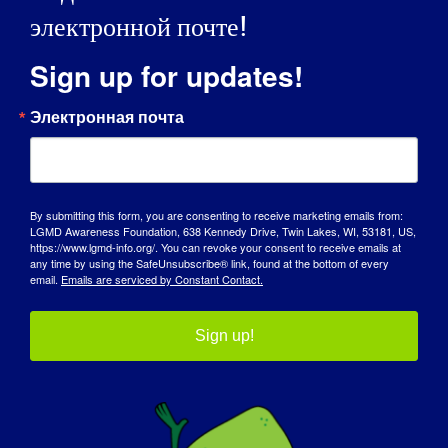
организации и создание сайта с реестром.
электронной почте!
Что вы хотите, чтобы мир узнал о ВАШЕЙ
Sign up for updates!
ОРГАНИЗАЦИИ
:
Электронная почта
Мы налаживаем большие связи в этой области и
надеемся создать реестр, который поможет нам,
когда клинические испытания будут готовы к
проведению.
By submitting this form, you are consenting to receive marketing emails from:
LGMD Awareness Foundation, 638 Kennedy Drive, Twin Lakes, WI, 53181, US,
КАК ЛЮДИ МОГУТ ПРИНЯТЬ УЧАСТИЕ В
https://www.lgmd-info.org/. You can revoke your consent to receive emails at
any time by using the SafeUnsubscribe® link, found at the bottom of every
ПОДДЕРЖКЕ ВАШЕЙ
email.
Emails are serviced by Constant Contact.
ОРГАНИЗАЦИИ:
Sign up!
На нашем сайте будет размещена информация
для связи с нами и, в конечном счете, для
внесения пожертвований, вычитаемых из
налогов, которые нам понадобятся для
поддержания связи с информацией на