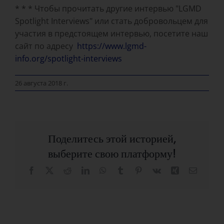
* * * Чтобы прочитать другие интервью "LGMD
Spotlight Interviews" или стать добровольцем для
участия в предстоящем интервью, посетите наш
сайт по адресу
https://www.lgmd-
info.org/spotlight-interviews
26 августа 2018 г.
Поделитесь этой историей,
выберите свою платформу!
Facebook
X
Reddit
LinkedIn
WhatsApp
Tumblr
Pinterest
Vk
Синь
Электр
почта