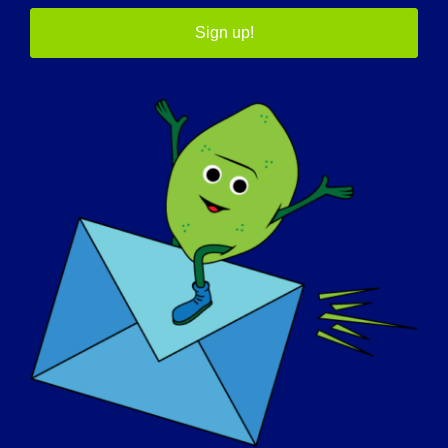
والمؤتمرات.
Sign up!
ما هي أفضل طريقة للاتصال بمؤسستك:
يحتوي موقعنا الإلكتروني على بريدنا الإلكتروني ورقم هاتفنا.
يرجى التواصل معنا في أي وقت. كما يمكنك دائماً إرسال
رسالة لنا عبر فيسبوك أو تويتر.
هل هناك أي شيء آخر تود إضافته؟
نحن نتطلع إلى النجاح في تحقيق علاجات وشفاءات لمرض
LGMD2L.
* * * * * لقراءة المزيد من "مقابلات تسليط الضوء على
LGMD" أو للتطوع للظهور في مقابلة قادمة، يرجى زيارة
https://www.lgmd-
موقعنا على الإنترنت على
info.org/spotlight-interviews