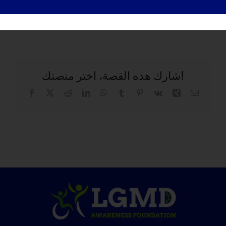
أغسطس 26, 2018
شارك هذه القصة، اختر منصتك!
البريد
شينغ
في
بينتيريست
تمبلر
واتساب
لينكد
ريديت
X
فيسبوك
إلكتروني
كيه
إن