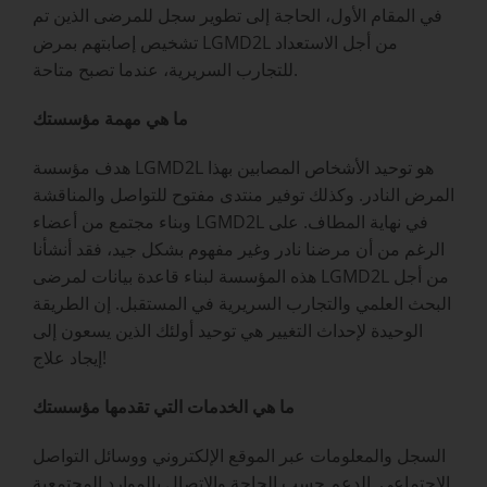
في المقام الأول، الحاجة إلى تطوير سجل للمرضى الذين تم
تشخيص إصابتهم بمرض LGMD2L من أجل الاستعداد
للتجارب السريرية، عندما تصبح متاحة.
ما هي مهمة مؤسستك
هدف مؤسسة LGMD2L هو توحيد الأشخاص المصابين بهذا
المرض النادر. وكذلك توفير منتدى مفتوح للتواصل والمناقشة
وبناء مجتمع من أعضاء LGMD2L في نهاية المطاف. على
الرغم من أن مرضنا نادر وغير مفهوم بشكل جيد، فقد أنشأنا
هذه المؤسسة لبناء قاعدة بيانات لمرضى LGMD2L من أجل
البحث العلمي والتجارب السريرية في المستقبل. إن الطريقة
الوحيدة لإحداث التغيير هي توحيد أولئك الذين يسعون إلى
إيجاد علاج!
ما هي الخدمات التي تقدمها مؤسستك
السجل والمعلومات عبر الموقع الإلكتروني ووسائل التواصل
الاجتماعي. الدعم حسب الحاجة والاتصال بالموارد المجتمعية