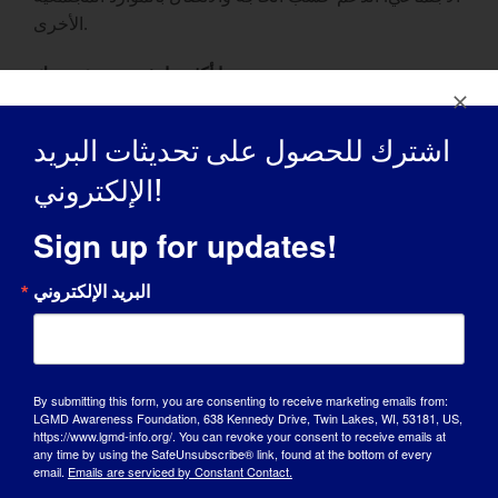
الأخرى.
ما أكثر ما تفخر به مؤسستك
الحصول على وضعنا غير الربحي وبدء تشغيل الموقع
اشترك للحصول على تحديثات البريد
الإلكتروني مع السجل.
الإلكتروني!
:
ما الذي تريد أن يعرفه العالم عن منظمتك
Sign up for updates!
نحن نعمل على تطوير علاقات رائعة في هذا المجال، ونأمل
في بناء سجل يساعدنا عندما تكون التجارب السريرية جاهزة
البريد الإلكتروني
للبدء.
كيف يمكن للأشخاص المشاركة في دعم
مؤسستك:
By submitting this form, you are consenting to receive marketing emails from:
LGMD Awareness Foundation, 638 Kennedy Drive, Twin Lakes, WI, 53181, US,
سيحتوي موقعنا الإلكتروني على معلومات للاتصال بنا وفي
https://www.lgmd-info.org/. You can revoke your consent to receive emails at
any time by using the SafeUnsubscribe® link, found at the bottom of every
نهاية المطاف لتقديم تبرعات معفاة من الضرائب والتي
email.
Emails are serviced by Constant Contact.
سنحتاجها للبقاء على اتصال بالمعلومات في الفعاليات