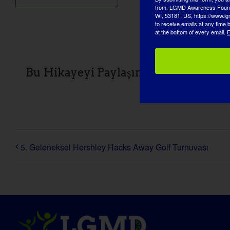
from: LGMD Awareness Founda
WI, 53181, US, https://www.lg
to receive emails at any time
at the bottom of every email.
E
Bu Hikayeyi Paylaşın, Platformunuzu
5. Geleneksel Hershley Hacks Away Golf Turnuvası