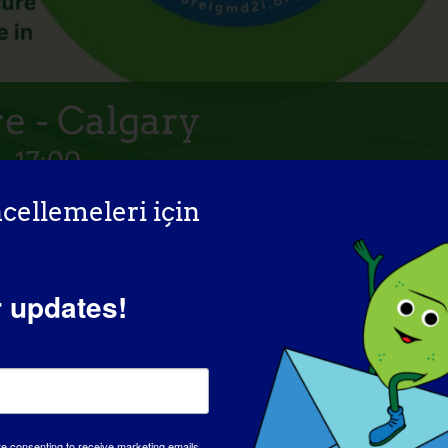
e - Calgary
-
17:00
cellemeleri için
r etkinlik olacak. LGMD2i'nin tedavisine destek olmak için
r updates!
tkinliklerimiz ve nasıl destek olunacağı hakkında daha fazla
re consenting to receive marketing emails