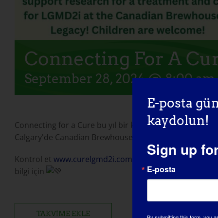
Connecting For A Cur
September 28, 2024 @ 8:00 am
E-posta gün
kaydolun!
Connecting for a Cure bu yıl bir kez daha uluslararası bi
Calgary'de Canadian Brewhouse'da bize katılın.
Sign up fo
Kontrol et
www.curelgmd2i.com
Connecting for a Cure e
E-posta
bilgi için
TAKVIME EKLE
By submitting this form, you a