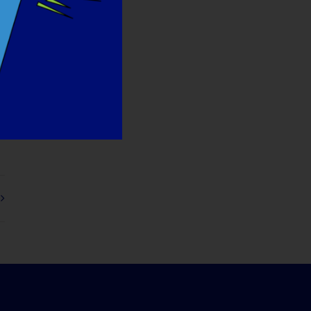
-
sta