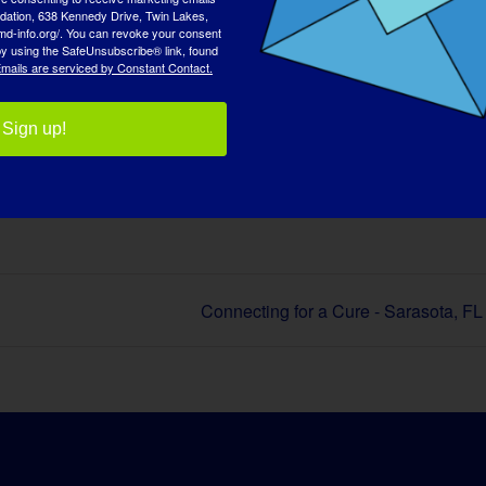
tion, 638 Kennedy Drive, Twin Lakes,
md-info.org/. You can revoke your consent
 by using the SafeUnsubscribe® link, found
mails are serviced by Constant Contact.
Sign up!
 Seçin!
Facebook
X
Reddit
LinkedIn
WhatsApp
Tumblr
Pinterest
Vk
Xing
E
po
Connecting for a Cure - Sarasota, FL