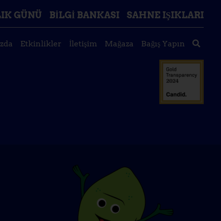
IK GÜNÜ
BILGI BANKASI
SAHNE IŞIKLARI
zda
Etkinlikler
İletişim
Mağaza
Bağış Yapın