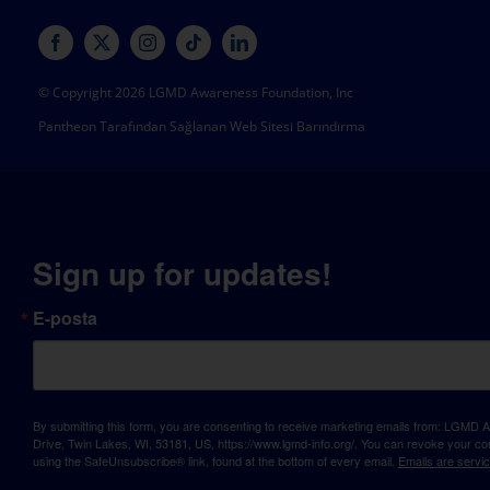
© Copyright 2026 LGMD Awareness Foundation, Inc
Pantheon Tarafından Sağlanan Web Sitesi Barındırma
Sign up for updates!
E-posta
By submitting this form, you are consenting to receive marketing emails from: LGM
Drive, Twin Lakes, WI, 53181, US, https://www.lgmd-info.org/. You can revoke your con
using the SafeUnsubscribe® link, found at the bottom of every email.
Emails are servi