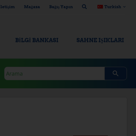
İletişim
Mağaza
Bağış Yapın
Turkish
BILGI BANKASI
SAHNE IŞIKLARI
Arama
sorgusu