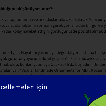
 olduğunu düşünüyorsunuz?
:
ak ve toplumumda ve arkadaşlarımla aktif kalmak. Yeni bir y
tuvalet olanaklarını sormam gerekiyor. Sıradan bir görevi ye
 kadar kolay hareket ettiğini gördüğünüzde pozitif kalmak d
uz Tyler. Hayatımı yaşamaya değer kılıyorlar; bana her şeyi
üyük gurur duyuyorum. Bu yıl
geçmiş
Yıllık bir müzayede, çev
tmak oldu. Bunları yapmaya Ocak 2016'da başladım. Bir dese
ayfaları var: "Vicki's Handmade Ornaments for MD". Kocam 
ışından elde edilen TÜM gelir, her yıl Haziran ayında Musküle
tım. MD yürüyüşü için bağış toplama hedefim geçtiğimiz yıl
cellemeleri için
ine başladık. Bu sayede ikimiz de hafifledik ve daha sağlıklı
sediyoruz ve bunu herkese duyurmayı seviyorum!