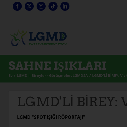
İçeriğe
geç
SAHNE IŞIKLARI
Ev
LGMD'li Bireyler - Görüşmeler
LGMD2A
LGMD'Lİ BİREY: Vic
LGMD'Lİ BİREY: V
LGMD "SPOT IŞIĞI RÖPORTAJI"