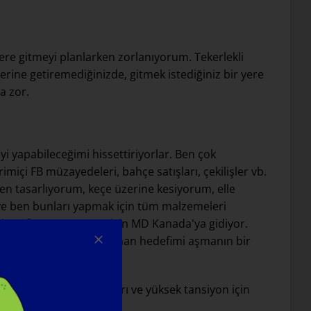
ere gitmeyi planlarken zorlanıyorum. Tekerlekli
rine getiremediğinizde, gitmek istediğiniz bir yere
a zor.
 yapabileceğimi hissettiriyorlar. Ben çok
rimiçi FB müzayedeleri, bahçe satışları, çekilişler vb.
n tasarlıyorum, keçe üzerine kesiyorum, elle
ve ben bunları yapmak için tüm malzemeleri
r Distrofi Yürüyüşümüz için MD Kanada'ya gidiyor.
larda $6000 idi. Her zaman hedefimi aşmanın bir
 olduk. Enflamasyon, ağrı ve yüksek tansiyon için