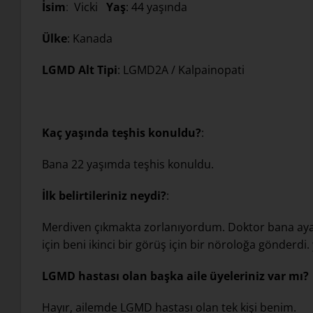
İsim
:
Vicki
Yaş
: 44 yaşında
Ülke
: Kanada
LGMD Alt Tipi
: LGMD2A / Kalpainopati
Kaç yaşında teşhis konuldu?
:
Bana 22 yaşımda teşhis konuldu.
İlk belirtileriniz neydi?
:
Merdiven çıkmakta zorlanıyordum. Doktor bana ayak
için beni ikinci bir görüş için bir nöroloğa gönderdi.
LGMD hastası olan başka aile üyeleriniz var mı?
Hayır, ailemde LGMD hastası olan tek kişi benim.