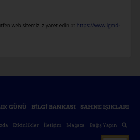
tfen web sitemizi ziyaret edin
at
https://www.lgmd-
IK GÜNÜ
BILGI BANKASI
SAHNE IŞIKLARI
zda
Etkinlikler
İletişim
Mağaza
Bağış Yapın