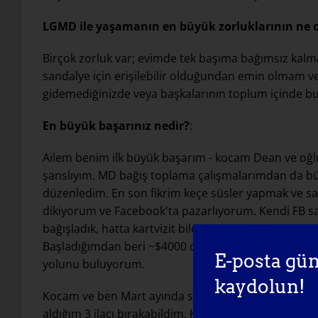
LGMD ile yaşamanın en büyük zorluklarının ne
Birçok zorluk var; evimde tek başıma bağımsız kalm
sandalye için erişilebilir olduğundan emin olmam ve 
gidemediğinizde veya başkalarının toplum içinde bu
En büyük başarınız nedir?
:
Ailem benim ilk büyük başarım - kocam Dean ve oğlum
şanslıyım. MD bağış toplama çalışmalarımdan da b
düzenledim. En son fikrim keçe süsler yapmak ve sa
dikiyorum ve Facebook'ta pazarlıyorum. Kendi FB s
bağışladık, hatta kartvizit bile aldım. Süslerin sat
Başladığımdan beri ~$4000 değerinde süs eşyası sat
E-posta gün
yolunu buluyorum.
kaydolun!
Kocam ve ben Mart ayında sağlıklı bir beslenme rejim
aldığım 3 ilacı bırakabildim. Kendimizi harika his