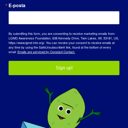
gene
E-posta
LGMDR18 / LGMD2S – caused
by mutations in the TRAPPC11
By submitting this form, you are consenting to receive marketing emails from:
LGMD Awareness Foundation, 638 Kennedy Drive, Twin Lakes, WI, 53181, US,
gene
https://www.lgmd-info.org/. You can revoke your consent to receive emails at
any time by using the SafeUnsubscribe® link, found at the bottom of every
email.
Emails are serviced by Constant Contact.
LGMDR19 / LGMD2T – caused
by mutations in the GMPPB
Sign up!
gene
Bethlem - COL6A1, COL6A2
veya COL6A3 genlerindeki
mutasyonlardan kaynaklanır