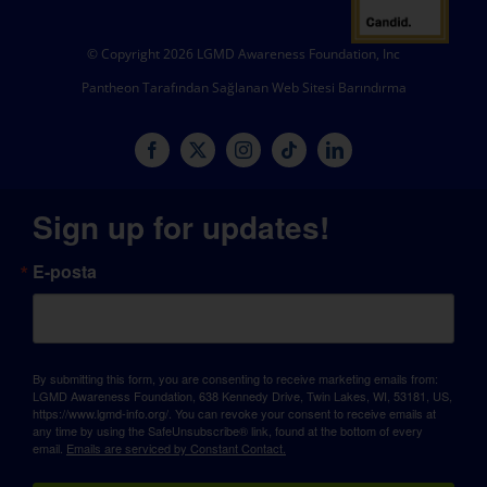
© Copyright 2026 LGMD Awareness Foundation, Inc
Pantheon Tarafından Sağlanan Web Sitesi Barındırma
Sign up for updates!
E-posta
By submitting this form, you are consenting to receive marketing emails from:
LGMD Awareness Foundation, 638 Kennedy Drive, Twin Lakes, WI, 53181, US,
https://www.lgmd-info.org/. You can revoke your consent to receive emails at
any time by using the SafeUnsubscribe® link, found at the bottom of every
email.
Emails are serviced by Constant Contact.