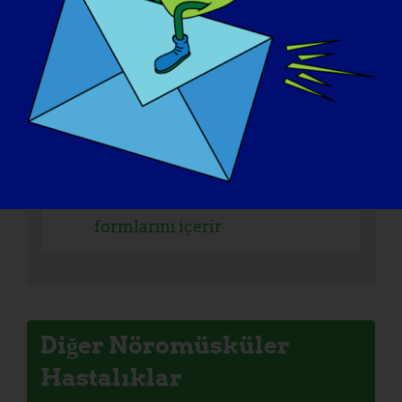
Diğer LGMD (genetik
olarak doğrulanmış bir alt
tiple sınırlı değildir)
LGMD - LGMD'nin tüm
formlarını içerir
Diğer Nöromüsküler
Hastalıklar