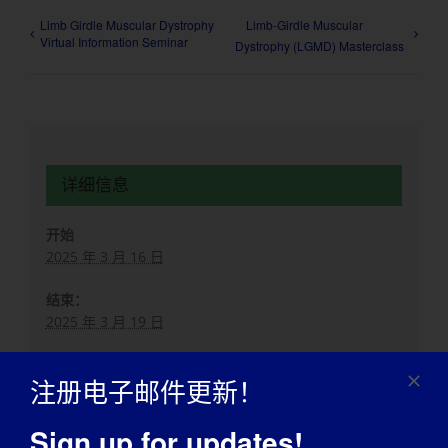
Limb Girdle Muscular Dystrophy
Limb-Girdle Muscular
Virtual Information Seminar
Dystrophy (LGMD) Masterclass
详细信息
开始
2025 年 3 月 16 日
结束：
2025 年 3 月 19 日
网站：
https://www.mdaconference.org/
注册电子邮件更新！
Sign up for updates!