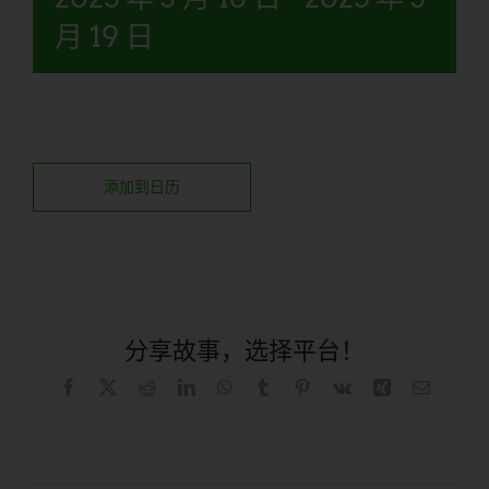
月 19 日
添加到日历
分享故事，选择平台！
在
X
Reddit
LinkedIn
WhatsApp
Tumblr
品
Vk
兴
电
Facebook
趣
子
上
网
邮
件