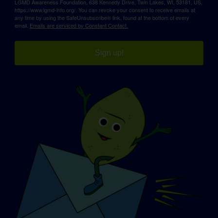
LGMD Awareness Foundation, 638 Kennedy Drive, Twin Lakes, WI, 53181, US,
https://www.lgmd-info.org/. You can revoke your consent to receive emails at
any time by using the SafeUnsubscribe® link, found at the bottom of every
email.
Emails are serviced by Constant Contact.
Sign up!