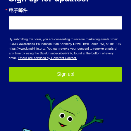
电子邮件
组织者
MDA
By submitting this form, you are consenting to receive marketing emails from:
LGMD Awareness Foundation, 638 Kennedy Drive, Twin Lakes, WI, 53181, US,
https://www.lgmd-info.org/. You can revoke your consent to receive emails at
any time by using the SafeUnsubscribe® link, found at the bottom of every
email.
Emails are serviced by Constant Contact.
Sign up!
会议地点