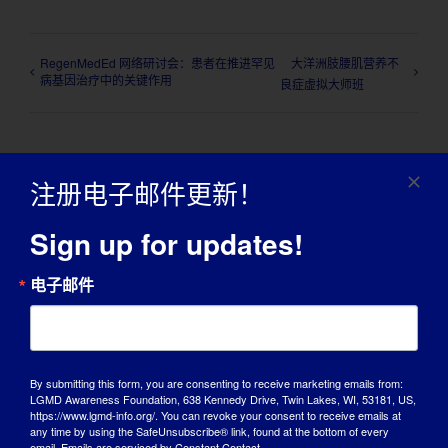
RegenMedEd 网络研讨会：患者在推进罕见
大洋洲肢腰肌营养不
病基因治疗中的关键作用
良症虚拟大师班
注册电子邮件更新！
详细信息
Sign up for updates!
日期
电子邮件
2022 年 4 月 6 日
时间
晚上 7:00 - 8:00
By submitting this form, you are consenting to receive marketing emails from:
LGMD Awareness Foundation, 638 Kennedy Drive, Twin Lakes, WI, 53181, US,
网站：
https://www.lgmd-info.org/. You can revoke your consent to receive emails at
https://webinar.ringcentral.com/webinar/register/W
any time by using the SafeUnsubscribe® link, found at the bottom of every
N_syguR2FpQeO-kw_fLwCh5A
email.
Emails are serviced by Constant Contact.