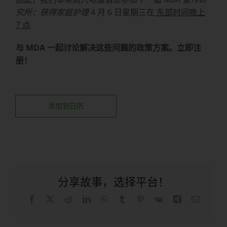
究所：获得家庭护理
4 月 6 日星期三在
东部时间晚上
7 点
与 MDA 一起讨论解决这些问题的政策方案。立即注
册！
添加到日历
分享故事，选择平台！
在
X
Reddit
LinkedIn
WhatsApp
Tumblr
品
Vk
兴
电
Facebook
趣
子
上
网
邮
件