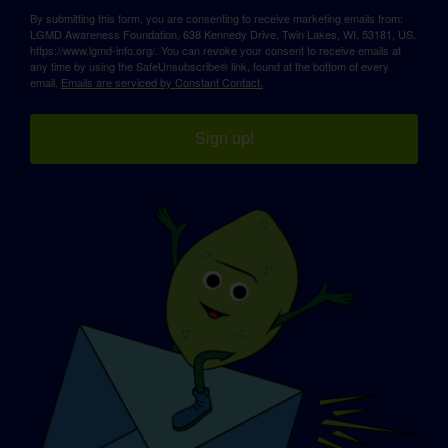
By submitting this form, you are consenting to receive marketing emails from:
LGMD Awareness Foundation, 638 Kennedy Drive, Twin Lakes, WI, 53181, US,
https://www.lgmd-info.org/. You can revoke your consent to receive emails at
any time by using the SafeUnsubscribe® link, found at the bottom of every
email.
Emails are serviced by Constant Contact.
Sign up!