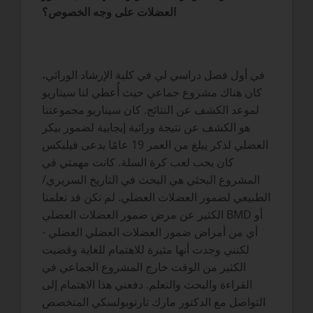
العضلات على وجه الخصوص؟
في أول فصل دراسي لي في كلية الإرشاد الوراثي،
كان هناك مشروع جماعي حيث أُعطي لنا سيناريو
لموعد الكشف عن النتائج. كان سيناريو مجموعتنا
هو الكشف عن نتيجة وراثية إيجابية لضمور بيكر
العضلي لذكر يبلغ من العمر 19 عامًا يدعى فيليكس
كان يحب لعب كرة السلة. كانت مهمتي في
المشروع البحثي هي البحث في التاريخ السريري/
الطبيعي لضمور العضلات العضلي. لم نكن قد تعلمنا
الكثير عن مرض ضمور العضلات العضلي BMD أو
أي من أمراض ضمور العضلات العضلي العضلي -
لكنني وجدت أنها مثيرة للاهتمام للغاية وقضيت
الكثير من الوقت خارج المشروع الجماعي في
القراءة والبحث والتعلم. دفعني هذا الاهتمام إلى
التواصل مع الدكتور مارك تارنوبولسكي المتخصص