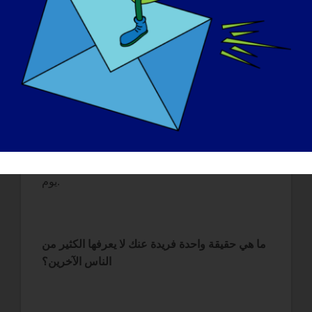
ما الذي يلهمك لمواصلة العمل في هذا المجال؟
الطبيب الذي أعمل معه، الدكتور تارنوبولسكي. إن
طاقته وتفانيه في العمل تجاه الأشخاص الذين نراهم
في عيادتنا لا نهاية لها. لم أقابل قط أي شخص
بذكائه واجتهاده في العمل مثله، فهو يلهم فريقنا كل
يوم.
ما هي حقيقة واحدة فريدة عنك لا يعرفها الكثير من
الناس الآخرين؟