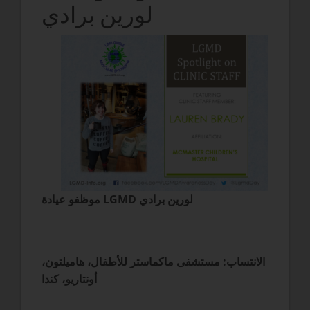
لورين برادي
موظفو عيادة LGMD لورين برادي
الانتساب: مستشفى ماكماستر للأطفال، هاميلتون،
أونتاريو، كندا