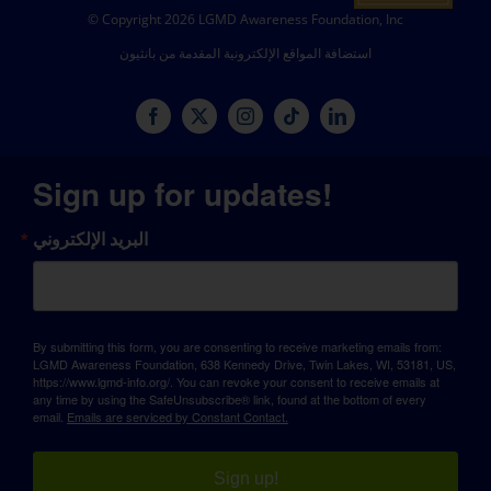
© Copyright 2026 LGMD Awareness Foundation, Inc
استضافة المواقع الإلكترونية المقدمة من بانثيون
Sign up for updates!
البريد الإلكتروني
By submitting this form, you are consenting to receive marketing emails from:
LGMD Awareness Foundation, 638 Kennedy Drive, Twin Lakes, WI, 53181, US,
https://www.lgmd-info.org/. You can revoke your consent to receive emails at
any time by using the SafeUnsubscribe® link, found at the bottom of every
email.
Emails are serviced by Constant Contact.
Sign up!