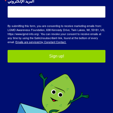
البريد الإلكتروني
الجينية التي لم يتم التقاطها من خلال الاختبارات
الحالية. نظرًا لأن الكثير من العلاجات القادمة تركز
على نوع فرعي واحد من مرض الطب، أعتقد أنه
من المهم محاولة الحصول على تشخيص جزيئي
By submitting this form, you are consenting to receive marketing emails from:
LGMD Awareness Foundation, 638 Kennedy Drive, Twin Lakes, WI, 53181, US,
نهائي. من الصعب الاستثمار في العلاجات إذا كنت لا
https://www.lgmd-info.org/. You can revoke your consent to receive emails at
تعرف آلية الحالة لأنك لا تعرف السبب الجيني.
any time by using the SafeUnsubscribe® link, found at the bottom of every
email.
Emails are serviced by Constant Contact.
Sign up!
What would you like patients and others
interested in LGMD to know about NMD
clinics who serve LGMD patients?
لقد عملت في عيادة واحدة فقط في عيادة NMD،
لذا لا يمكنني التحدث عن ذلك - ولكن بصراحة لست
متأكدًا من ذلك.