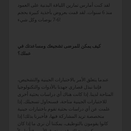
لقد كنت أمارس تمارين اللياقة البدنية على العمود
منذ 6 سنوات. لقد قمت بعروض بأحذية كبيرة بحجم
6-7 بوصات وكل شيء!
كيف يمكن للمرضى تشجيعك ومساعدتك في
عملك؟
عندما يتعلق الأمر بالاختبارات الجينية والتشخيص،
فإننا نبذل قصارى جهدنا بالأدوات والتكنولوجيا
المتاحة لدينا. إذا كانت هناك أي دراسات بحثية أخرى
للاختبارات الجينية متاحة، فسنحاول تسجيلك. إذا
علمت عن أي دراسات بحثية تقوم باختبارات جينية
متخصصة تريد المشاركة فيها، فأخبرنا بذلك! إذا
كانوا يقومون بالتوظيف، يمكننا أن نرى ما إذا كان
يمكن تسجيلك. قد يستغرق الأمر وقتاً طويلاً