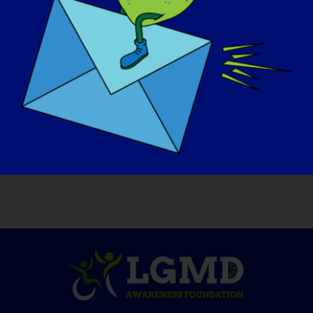
العضلي الجانبي الغدي غدًا، فما هو أول شيء تريد
:
القيام به
أولاً وقبل كل شيء أود أن أهنئ كل طبيب ساعدني
شخصيًا. الشيء الرئيسي هو أنني أود أن أفتح مدونة
واحدة عن هذا المرض وسأقوم بتوجيه ودعم
المرضى في كيفية التغلب على هذا المرض. أعرف
كيف أعاني من هذا المرض. لن أعطي فرصة
للآخرين للمعاناة مرة أخرى.