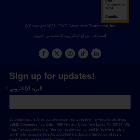
© Copyright 2026 LGMD Awareness Foundation, Inc
استضافة المواقع الإلكترونية المقدمة من بانثيون
Sign up for updates!
البريد الإلكتروني
By submitting this form, you are consenting to receive marketing emails from:
LGMD Awareness Foundation, 638 Kennedy Drive, Twin Lakes, WI, 53181, US,
https://www.lgmd-info.org/. You can revoke your consent to receive emails at
any time by using the SafeUnsubscribe® link, found at the bottom of every
email.
Emails are serviced by Constant Contact.