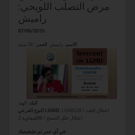
مرض التصلب اللويحي:
راميش
07/06/2015:
الاسم
: راميش
العمر
:: 28 سنة
البلد
: الهند
: LGMD2B / اعتلال الغدد
النوع الفرعي LGMD
اللمفاوية 2B / اعتلال خلل التنسج
:
في أي عمر تم تشخيصك