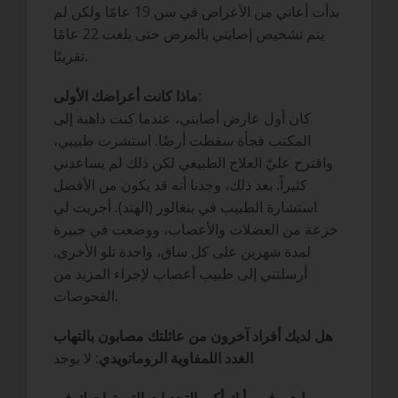
بدأت أعاني من الأعراض في سن 19 عامًا ولكن لم
يتم تشخيص إصابتي بالمرض حتى بلغت 22 عامًا
تقريبًا.
:
ماذا كانت أعراضك الأولى
كان أول عارض أصابني، عندما كنت ذاهبة إلى
المكتب فجأة سقطت أرضًا. استشرت طبيبي،
واقترح عليّ العلاج الطبيعي لكن ذلك لم يساعدني
كثيراً. بعد ذلك، وجدنا أنه قد يكون من الأفضل
استشارة الطبيب في بنغالور (الهند). أجريت لي
خزعة من العضلات والأعصاب، ووضعت في جبيرة
لمدة شهرين على كل ساق، واحدة تلو الأخرى.
أرسلتني إلى طبيب أعصاب لإجراء المزيد من
الفحوصات.
هل لديك أفراد آخرون من عائلتك مصابون بالتهاب
الغدد اللمفاوية الروماتويدي
: لا يوجد