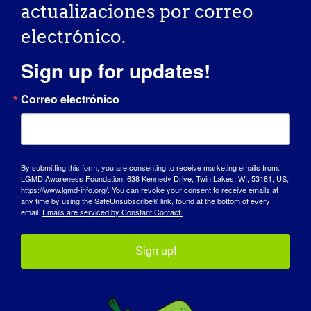
diseñar futuros ensayos clínicos y
actualizaciones por correo
comprender la historia natural de estas
electrónico.
enfermedades para atender mejor a los
pacientes en la actualidad. Del mismo
Sign up for updates!
modo, el trabajo epidemiológico es
importante para comprender la historia
Correo electrónico
natural de los distintos tipos de distrofia
muscular y para las empresas que se
plantean diseñar ensayos de tratamiento:
necesitan saber cuántos pacientes hay
By submitting this form, you are consenting to receive marketing emails from:
LGMD Awareness Foundation, 638 Kennedy Drive, Twin Lakes, WI, 53181, US,
para determinar cómo diseñar un ensayo
https://www.lgmd-info.org/. You can revoke your consent to receive emails at
que sea factible y realista. Espero que los
any time by using the SafeUnsubscribe® link, found at the bottom of every
email.
Emails are serviced by Constant Contact.
esfuerzos de nuestros equipos
contribuyan a mejorar el tratamiento de
los pacientes con distrofias musculares.
Sign up!
¿Qué le gustaría que los pacientes y
otras personas interesadas en la LGMD