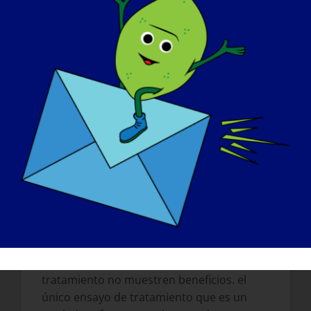
supieran sobre la investigación (sus
propios proyectos y sobre el campo en
general)?
Los pacientes deben comprender que
incluso responder a preguntas sencillas
sobre seres humanos suele ser un trabajo
lento. Esto es especialmente cierto en el
caso de las enfermedades raras. Los seres
humanos son complicados y hay muchas
cosas que contribuyen a la variación de los
resultados, tanto factores genéticos como
no genéticos. En parte debido a esta
variabilidad, los estudios de tratamiento
deben diseñarse con mucho cuidado. Es
probable que algunos ensayos de
tratamiento no muestren beneficios. el
único ensayo de tratamiento que es un