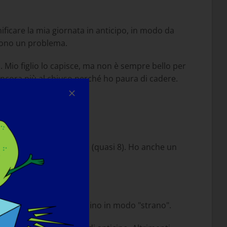
ificare la mia giornata in anticipo, in modo da
 sono un problema.
. Mio figlio lo capisce, ma non è sempre bello per
 ancora più al chiuso perché ho paura di cadere.
lie e un figlio di 7 anni (quasi 8). Ho anche un
 un po' instabile e cammino in modo "strano".