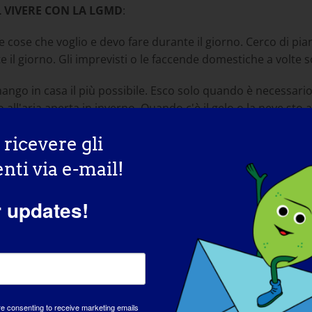
L VIVERE CON LA LGMD
:
e cose che voglio e devo fare durante il giorno. Cerco di pian
e il giorno. Gli imprevisti o le faccende domestiche a volte
mango in casa il più possibile. Esco solo quando è necessario
 all'aria aperta in inverno. Quando c'è il gelo o la neve sto
rattere corto...?
r ricevere gli
ti via e-mail!
erito dall'Olanda alla Danimarca 15 anni fa. Ho una bella mog
r updates!
mana. (La Danimarca cerca di aiutare i disabili dove può).
IVENTARE LA PERSONA CHE È OGGI:
 mi ha detto che potrò farlo per sempre J, ma a volte sono
re consenting to receive marketing emails