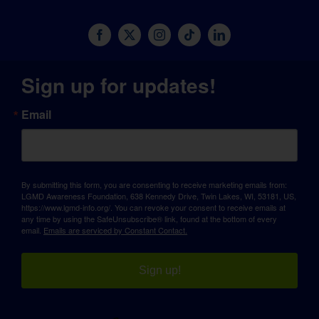
Sign up for updates!
Email
By submitting this form, you are consenting to receive marketing emails from:
LGMD Awareness Foundation, 638 Kennedy Drive, Twin Lakes, WI, 53181, US,
https://www.lgmd-info.org/. You can revoke your consent to receive emails at
any time by using the SafeUnsubscribe® link, found at the bottom of every
email.
Emails are serviced by Constant Contact.
Sign up!