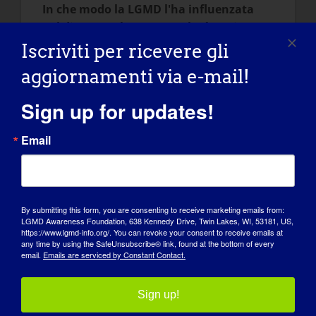
In che modo la LGMD l'ha influenzata
nel diventare la persona che è oggi:
Iscriviti per ricevere gli
Ha sicuramente plasmato la mia
aggiornamenti via e-mail!
personalità e ciò che sono. La mia
personalità feroce deriva dalla mia
Sign up for updates!
determinazione a dimostrare agli altri che
siamo in grado di farlo. Il mio lato
Email
passionale deriva dal fatto che ho lottato
fin dal primo giorno, anche da bambina.
Crescere con una disabilità mi ha plasmato
in molti modi che potrei immaginare. So
By submitting this form, you are consenting to receive marketing emails from:
che questa malattia mi ha trasformato
LGMD Awareness Foundation, 638 Kennedy Drive, Twin Lakes, WI, 53181, US,
https://www.lgmd-info.org/. You can revoke your consent to receive emails at
nella Maria che tutti conoscono.
any time by using the SafeUnsubscribe® link, found at the bottom of every
email.
Emails are serviced by Constant Contact.
Cosa volete che il mondo sappia della
LGMD?
:
Sign up!