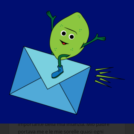
Voglio che le persone sappiano che è
considerata una malattia rara e che non
esiste un trattamento o una cura. Inoltre,
voglio gridare dalle cime delle montagne
che non si tratta di SM!
Se la vostra LGMD potesse essere
"curata" domani, quale sarebbe la prima
cosa che vorreste fare?
:
Correrei a prendere i miei cinque nipoti.
Andrei al centro commerciale e sceglierei
un vestito senza dovermi preoccupare di
essere troppo magra per entrare in
qualcosa. E poi, probabilmente, andrei a
giocare a putt putt. È sicuramente una
cosa che mi manca e che era una parte
importante della mia infanzia. Mio padre
portava me e le mie sorelle quasi ogni