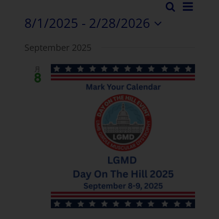
イ
検
イ
リ
8/1/2025
 - 
2/28/2026
索
ベ
ス
ベ
日
ト
ン
September 2025
付
ン
ト
を
月
ト
選
ビ
8
択
検
ュ
し
て
ー・
索
く
ナ
と
だ
さ
ビ
表
い。
ゲ
示
ー
ナ
シ
ビ
ョ