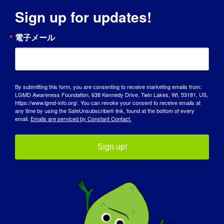
9:00 pm
Sign up for updates!
Fore The Cure: 2025
LGMD2D Golf
電子メール
Tournament
By submitting this form, you are consenting to receive marketing emails from:
Stanley Golf Course
245 Hartford
LGMD Awareness Foundation, 638 Kennedy Drive, Twin Lakes, WI, 53181, US,
Road, New Britain, CT, United States
https://www.lgmd-info.org/. You can revoke your consent to receive emails at
any time by using the SafeUnsubscribe® link, found at the bottom of every
email.
Emails are serviced by Constant Contact.
金
17
Sign up!