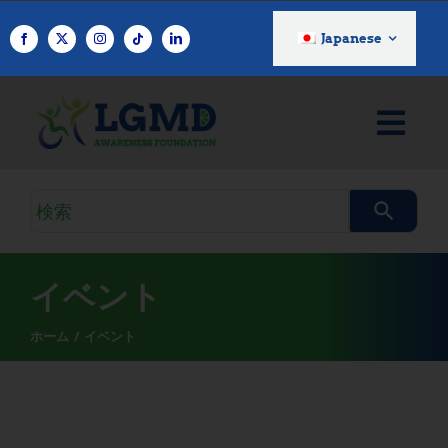
コ
ン
Japanese
テ
ン
ツ
へ
ス
キ
検
ッ
索
プ
ク
エ
イベント
リ
ホーム
イベント