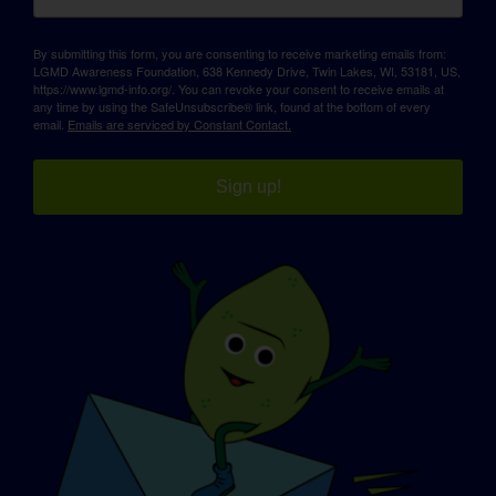
By submitting this form, you are consenting to receive marketing emails from:
LGMD Awareness Foundation, 638 Kennedy Drive, Twin Lakes, WI, 53181, US,
https://www.lgmd-info.org/. You can revoke your consent to receive emails at
any time by using the SafeUnsubscribe® link, found at the bottom of every
email.
Emails are serviced by Constant Contact.
Sign up!