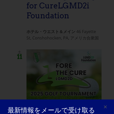
for CureLGMD2i
Foundation
ホテル・ウエスト＆メイン
46 Fayette
St, Conshohocken, PA, アメリカ合衆国
土
11
October 11, 2025 @ 10:30 am
-
最新情報をメールで受け取る