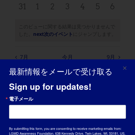
ダ
イ
イ
イ
イ
イ
イ
イ
示
ト,
ト,
ト,
ト,
ト,
ト,
ト,
0
0
0
0
0
0
0
31
1
2
3
4
5
6
ー
ン
ン
ン
ン
ン
ン
ン
ベ
ベ
ベ
ベ
ベ
ベ
ベ
ー
ナ
イ
イ
イ
イ
イ
イ
イ
シ
ト,
ト,
ト,
ト,
ト,
ト,
ト,
ン
ン
ン
ン
ン
ン
ン
このビューに関する結果は見つかりませんで
ベ
ベ
ベ
ベ
ベ
ベ
ベ
ビ
ョ
ト,
ト,
ト,
ト,
ト,
ト,
ト,
した。
next次のイベント
にジャンプします。
ン
ン
ン
ン
ン
ン
ン
ゲ
ン
ト,
ト,
ト,
ト,
ト,
ト,
ト,
ー
7月
今月
9月
シ
最新情報をメールで受け取る
ョ
カレンダーを購読する
Sign up for updates!
ン
電子メール
By submitting this form, you are consenting to receive marketing emails from:
LGMD Awareness Foundation, 638 Kennedy Drive, Twin Lakes, WI, 53181, US,