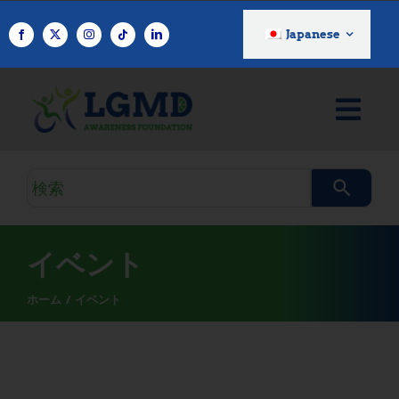
コ
ン
Japanese
テ
ン
ツ
へ
ス
キ
検
ッ
索
プ
ク
エ
イベント
リ
ホーム
イベント