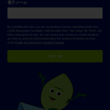
電子メール
By submitting this form, you are consenting to receive marketing emails from:
LGMD Awareness Foundation, 638 Kennedy Drive, Twin Lakes, WI, 53181, US,
https://www.lgmd-info.org/. You can revoke your consent to receive emails at
any time by using the SafeUnsubscribe® link, found at the bottom of every
email.
Emails are serviced by Constant Contact.
Sign up!