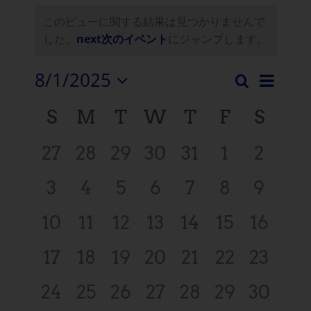
このビューに関する結果は見つかりませんで
した。
next次のイベント
にジャンプします。
8/1/2025
イ
検
イ
月
日
索
ベ
イ
S
M
T
W
T
F
S
付
ベ
ン
を
ベ
ン
選
0
0
0
0
0
0
0
27
28
29
30
31
1
2
ト
択
ン
ト
イ
イ
イ
イ
イ
イ
イ
ビ
0
0
0
0
0
0
0
し
3
4
5
6
7
8
9
ト
ベ
ベ
ベ
ベ
ベ
ベ
ベ
て
検
ュ
イ
イ
イ
イ
イ
イ
イ
0
0
0
0
0
0
0
く
10
11
12
13
14
15
16
ン
ン
ン
ン
ン
ン
ン
カ
ー・
索
ベ
ベ
ベ
ベ
ベ
ベ
ベ
だ
イ
イ
イ
イ
イ
イ
イ
ト,
ト,
ト,
ト,
ト,
ト,
ト,
ナ
0
0
0
0
0
0
0
さ
17
18
19
20
21
22
23
レ
と
ン
ン
ン
ン
ン
ン
ン
ベ
ベ
ベ
ベ
ベ
ベ
ベ
い。
ビ
イ
イ
イ
イ
イ
イ
イ
ン
ト,
ト,
ト,
ト,
ト,
ト,
ト,
表
0
0
0
0
0
0
0
24
25
26
27
28
29
30
ン
ン
ン
ン
ン
ン
ン
ゲ
ベ
ベ
ベ
ベ
ベ
ベ
ベ