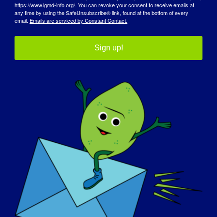
https://www.lgmd-info.org/. You can revoke your consent to receive emails at
any time by using the SafeUnsubscribe® link, found at the bottom of every
email.
Emails are serviced by Constant Contact.
Sign up!
アウェアネス・デイ
ナレッジ・ベース
スポットライト
会社概要
イベント
連絡先