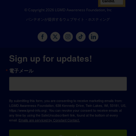
© Copyright 2026 LGMD Awareness Foundation, Inc
パンテオンが提供するウェブサイト・ホスティング
Sign up for updates!
電子メール
By submitting this form, you are consenting to receive marketing emails from:
LGMD Awareness Foundation, 638 Kennedy Drive, Twin Lakes, WI, 53181, US,
https://www.lgmd-info.org/. You can revoke your consent to receive emails at
any time by using the SafeUnsubscribe® link, found at the bottom of every
email.
Emails are serviced by Constant Contact.