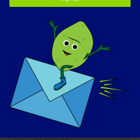
장소
콘웨이 뮤즈
18444 Spruce St.