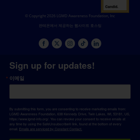
© Copyright 2026 LGMD Awareness Foundation, Inc
판테온에서 제공하는 웹사이트 호스팅
Sign up for updates!
이메일
By submitting this form, you are consenting to receive marketing emails from:
LGMD Awareness Foundation, 638 Kennedy Drive, Twin Lakes, WI, 53181, US,
https://www.lgmd-info.org/. You can revoke your consent to receive emails at
any time by using the SafeUnsubscribe® link, found at the bottom of every
email.
Emails are serviced by Constant Contact.