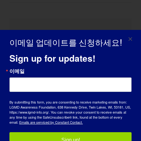
세부 정보
이메일 업데이트를 신청하세요!
날짜:
Sign up for updates!
2024년 9월 29일
이메일
시간:
오후 5:30 - 오후 10:00
비용:
$30.00
By submitting this form, you are consenting to receive marketing emails from:
LGMD Awareness Foundation, 638 Kennedy Drive, Twin Lakes, WI, 53181, US,
https://www.lgmd-info.org/. You can revoke your consent to receive emails at
웹사이트:
any time by using the SafeUnsubscribe® link, found at the bottom of every
https://conwaymuse.com/event/concert-for-a-cure-
email.
Emails are serviced by Constant Contact.
featuring-savanna-ireland-woods-sun-sept-29-2024-
530-pm-conway-muse/
Sign up!