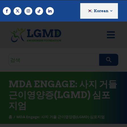
콘
텐
Korean
츠
로
건
너
뛰
기
검
색
쿼
리
MDA ENGAGE: 사지 거들
근이영양증(LGMD) 심포
지엄
홈
MDA Engage: 사지 거들 근이영양증(LGMD) 심포지엄