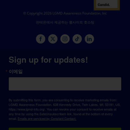
© Copyright 2026 LGMD Awareness Foundation, Inc
판테온에서 제공하는 웹사이트 호스팅
Sign up for updates!
이메일
By submitting this form, you are consenting to receive marketing emails from:
LGMD Awareness Foundation, 638 Kennedy Drive, Twin Lakes, WI, 53181, US,
https://www.lgmd-info.org/. You can revoke your consent to receive emails at
any time by using the SafeUnsubscribe® link, found at the bottom of every
email.
Emails are serviced by Constant Contact.