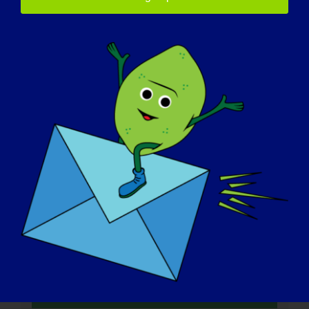
세부 정보
날짜:
2021년 6월 5일
시간:
오전 11:00 - 오후 4:30
비용:
O
웹사이트:
https://www.mda.org/care/mda-engage/disease-
symposia/lgmd-symposium-2021
주최자