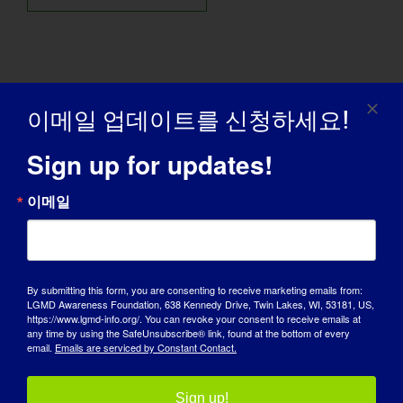
이메일 업데이트를 신청하세요!
이 스토리를 공유하고, 플랫폼을 선
택하세요!
Sign up for updates!
Facebook
X
Reddit
LinkedIn
WhatsApp
Tumblr
Pinterest
Vk
Xing
이
메
이메일
일
MDCC "근이영양증의 호흡기 및
2021 이스트로글리칸증 환자 및
By submitting this form, you are consenting to receive marketing emails from:
LGMD Awareness Foundation, 638 Kennedy Drive, Twin Lakes, WI, 53181, US,
수면 합병증"
가족 컨퍼런스
https://www.lgmd-info.org/. You can revoke your consent to receive emails at
any time by using the SafeUnsubscribe® link, found at the bottom of every
email.
Emails are serviced by Constant Contact.
Sign up!