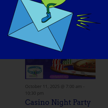
October 2025
Sat
11
October 11, 2025 @ 7:00 am
-
10:30 pm
Casino Night Party