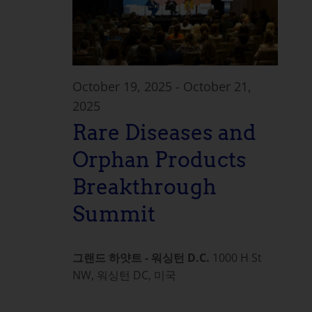
October 19, 2025
-
October 21,
2025
Rare Diseases and
Orphan Products
Breakthrough
Summit
그랜드 하얏트 - 워싱턴 D.C.
1000 H St
NW, 워싱턴 DC, 미국