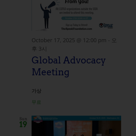
October 17, 2025 @ 12:00 pm
-
오
후 3시
Global Advocacy
Meeting
가상
무료
Sun
19