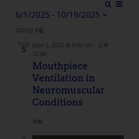
이
검
이
목
6/1/2025
 - 
10/19/2025
색
벤
록
벤
날
트
2025년 6월
짜
트
뷰
를
June 5, 2025 @ 9:00 am
-
오후
목요일
검
선
탐
5
택
12:00
색
색
합
Mouthpiece
니
및
Ventilation in
다.
보
Neuromuscular
기
Conditions
탐
가상
색
금