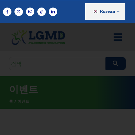
콘
텐
Korean
츠
로
건
너
뛰
기
검
색
쿼
리
이벤트
홈
이벤트