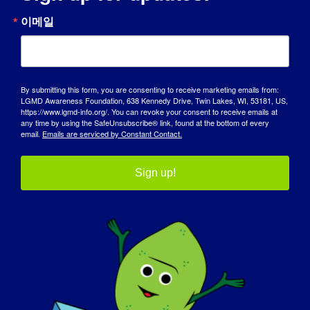
이메일
By submitting this form, you are consenting to receive marketing emails from:
LGMD Awareness Foundation, 638 Kennedy Drive, Twin Lakes, WI, 53181, US,
https://www.lgmd-info.org/. You can revoke your consent to receive emails at
any time by using the SafeUnsubscribe® link, found at the bottom of every
September 30, 2025 @ 3:00 pm
-
오
email.
Emails are serviced by Constant Contact.
후 4시
Sign up!
Daily Living:
Maintaining a
Healthy Weight
가상