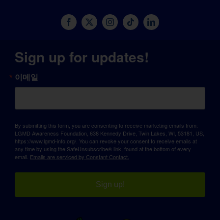
Sign up for updates!
이메일
By submitting this form, you are consenting to receive marketing emails from:
LGMD Awareness Foundation, 638 Kennedy Drive, Twin Lakes, WI, 53181, US,
https://www.lgmd-info.org/. You can revoke your consent to receive emails at
any time by using the SafeUnsubscribe® link, found at the bottom of every
email.
Emails are serviced by Constant Contact.
Sign up!