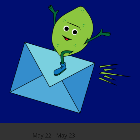
Tournament
Southers Marsh
30 Southers Marsh
Lane, Plymouth, MA, United States
금
22
May 22
-
May 23