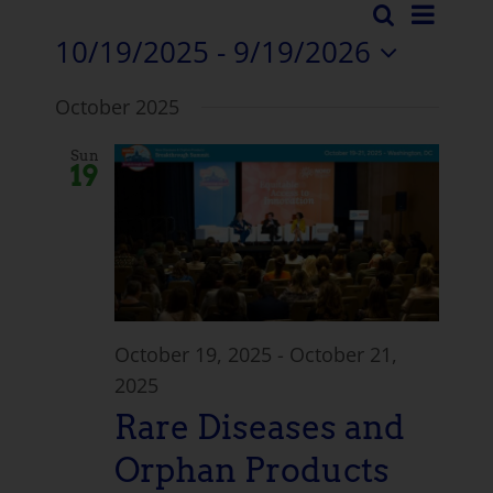
이
검
이
목
10/19/2025
 - 
9/19/2026
색
벤
록
벤
날
트
October 2025
짜
트
뷰
를
Sun
검
선
탐
19
택
색
색
합
니
및
다.
보
기
October 19, 2025
-
October 21,
2025
탐
Rare Diseases and
색
Orphan Products