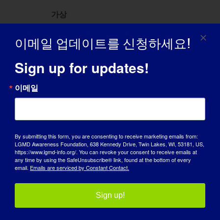
가상
May 2026
이메일 업데이트를 신청하세요!
Sign up for updates!
Sat
16
이메일
By submitting this form, you are consenting to receive marketing emails from:
LGMD Awareness Foundation, 638 Kennedy Drive, Twin Lakes, WI, 53181, US,
https://www.lgmd-info.org/. You can revoke your consent to receive emails at
any time by using the SafeUnsubscribe® link, found at the bottom of every
email.
Emails are serviced by Constant Contact.
May 16 @ 11:30 am
-
오후 8시
Fore The Cure: 2026
Sign up!
LGMD2D Golf