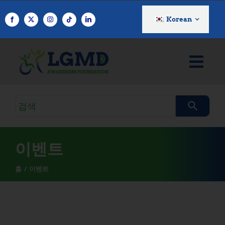
콘
텐
Korean
츠
로
건
너
뛰
기
검
색
쿼
리
이벤트
홈
이벤트