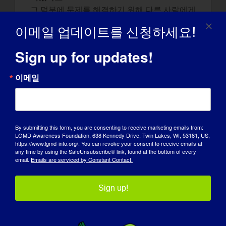
그 덕분에 문제를 해결하기 위해 다른 사람에게
의지하기보다는 스스로에게 의지하는 법을 배
이메일 업데이트를 신청하세요!
웠어요. 아주 희귀한 질환을 앓고 있다면 스스
로를 옹호해야 한다는 것을 아주 일찍 깨달았
Sign up for updates!
죠. 또한 근육 질환을 앓고 있었기 때문에 학업
에 더욱 열중할 수 있었죠. 학부에서는 유전학
이메일
을 전공했고, 대학원에서는 문예창작을 공부했
습니다. 고등 교육에서의 성취가 없었다면 제
인생의 목적을 찾는 데 어려움을 겪었을지도 몰
라요.
By submitting this form, you are consenting to receive marketing emails from:
LGMD Awareness Foundation, 638 Kennedy Drive, Twin Lakes, WI, 53181, US,
https://www.lgmd-info.org/. You can revoke your consent to receive emails at
세상이 LGMD에 대해 알았으면 하는 것은 무엇
any time by using the SafeUnsubscribe® link, found at the bottom of every
인가요?
email.
Emails are serviced by Constant Contact.
사람들이 에머리 드라이퍼스(Emery-Dreifuss
MD, EDMD)에 대해 알았으면 하는 점이라면,
Sign up!
아마도 제가 내면은 다른 사람들과 똑같다는 것
을 사람들이 알았으면 좋겠습니다. 저도 같은
상처를 느끼고, 같은 꿈을 꾸고, 무엇보다도 인