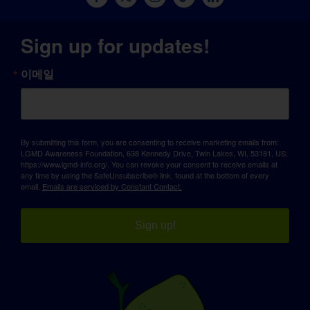
Sign up for updates!
이메일
By submitting this form, you are consenting to receive marketing emails from:
LGMD Awareness Foundation, 638 Kennedy Drive, Twin Lakes, WI, 53181, US,
https://www.lgmd-info.org/. You can revoke your consent to receive emails at
any time by using the SafeUnsubscribe® link, found at the bottom of every
email.
Emails are serviced by Constant Contact.
Sign up!