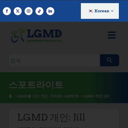
콘
텐
Korean
츠
로
건
너
뛰
기
검
색
쿼
리
스포트라이트
홈
LGMD를 가진 개인 - 인터뷰
LGMD1B
LGMD 개인: Jill
LGMD 개인: Jill