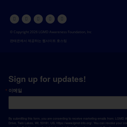
© Copyright 2026 LGMD Awareness Foundation, Inc
판테온에서 제공하는 웹사이트 호스팅
Sign up for updates!
이메일
By submitting this form, you are consenting to receive marketing emails from: LGM
Drive, Twin Lakes, WI, 53181, US, https://www.lgmd-info.org/. You can revoke your con