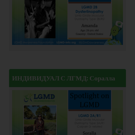
ИНДИВИДУАЛ С ЛГМД: Соралла