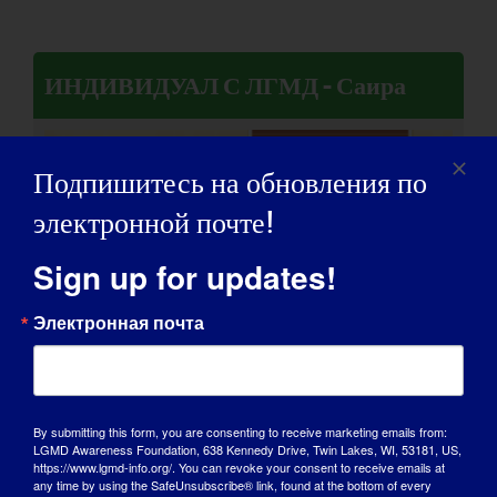
ИНДИВИДУАЛ С ЛГМД - Саира
Подпишитесь на обновления по
электронной почте!
Sign up for updates!
Электронная почта
By submitting this form, you are consenting to receive marketing emails from:
LGMD Awareness Foundation, 638 Kennedy Drive, Twin Lakes, WI, 53181, US,
https://www.lgmd-info.org/. You can revoke your consent to receive emails at
ИНДИВИДУАЛ С ЛГМД: Эрик
any time by using the SafeUnsubscribe® link, found at the bottom of every