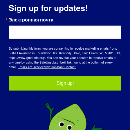
вред я могу причинить своей семье из-за
Sign up for updates!
своего физического состояния. Но мои
друзья и семья только поддерживали
Электронная почта
меня, любили и помогали. Мое самое
большое достижение - это моя малышка.
Я нашла множество способов сделать
так, чтобы она была счастлива, здорова
By submitting this form, you are consenting to receive marketing emails from:
и в безопасности. Я знаю, что будущее с
LGMD Awareness Foundation, 638 Kennedy Drive, Twin Lakes, WI, 53181, US,
https://www.lgmd-info.org/. You can revoke your consent to receive emails at
детьми будет трудным, но оно того
any time by using the SafeUnsubscribe® link, found at the bottom of every
стоит.
email.
Emails are serviced by Constant Contact.
Как LGMD повлиял на то, что вы стали
Sign up!
тем человеком, которым являетесь
сегодня:
Хотя болезнь LGMD, безусловно, сделала
меня слабее физически, она, что более
важно, сделала меня сильнее
эмоционально и духовно. Я бы никогда