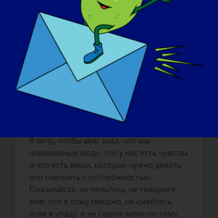
не пожелал никому иметь эту болезнь,
однако я считаю, что она стала
благословением в моей жизни. Я
благодарна за то, что она у меня есть, за
то, что я могу рассказать о ней другим и
за то, что я могу быть примером для
других.
Что вы хотите, чтобы мир узнал о
LGMD
:
Я хочу, чтобы мир знал, что мы
нормальные люди, что у нас есть чувства
и что есть вещи, которые нужно делать
или говорить с осторожностью.
Пожалуйста, не пяльтесь, не говорите
мне, что я хожу смешно, не смейтесь,
если я упаду, и не судите меня по тому,