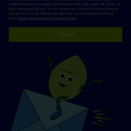
LGMD Awareness Foundation, 638 Kennedy Drive, Twin Lakes, WI, 53181, US,
https://www.lgmd-info.org/. You can revoke your consent to receive emails at
any time by using the SafeUnsubscribe® link, found at the bottom of every
email.
Emails are serviced by Constant Contact.
Sign up!