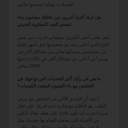
العضلات، وهكذا شخصوا حالتي.
هل لديك أفراد آخرون من عائلتك مصابون بداء
تضخم الغدد اللمفاوية الجنيني:
نعم. تعاني أختي الكبرى، ستيفاني غاريت، من نفس
النوع الذي أعاني منه. تم تشخيصها قبل أشهر قليلة
من تشخيصي. يبدو أنها تعاني من مشاكل أكثر في
ذراعيها (2B) ويبدو أنني أعاني من مشاكل أكثر في
ساقي (MM).
ما هي في رأيك أكبر التحديات التي تواجهك في
:
التعايش مع داء الليثيوم المتعدد الكيسات؟
أعتقد أن التحدي الأكبر في التعايش مع مرض
الطب، هو التأقلم مع فكرة عدم قدرتك على فعل
شيء اعتدت أن تكون قادرًا على فعله. هناك الكثير
من الأشياء التي يصعب القيام بها جسديًا، مثل
الرقص والتسلق والمشي وما إلى ذلك، والتي