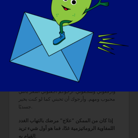
مؤثرًا ومثالاً للآخرين.
:
ما الذي تريد أن يعرفه العالم عن LGMD
أريد أن يعرف العالم أننا أناس عاديون، وأن لدينا
مشاعر، وأن هناك أشياء يجب أن تكون حذراً من
فعلها أو قولها. رجاءً لا تحدقوا، رجاءً لا تقولوا لي
أنني أمشي بشكل مضحك، رجاءً لا تضحكوا إذا
وقعت، ورجاءً لا تحكموا عليّ بناءً على الأشياء التي
أستطيع أو لا أستطيع القيام بها. رجاءً لا تطلقوا نكات
عن الإعاقة. أرجوكم لا تفترضوا أنني أستطيع فعل
شيء ما. وبدلاً من ذلك، أرجوكم ساعدوني
وارفعوني وشجعوني. أرجوكم اجعلوني أشعر بأنني
محبوب ومهم. وأرجوك أن تحبني كما لو كنت بخير
جسديًا.
إذا كان من الممكن "علاج" مرضك بالتهاب الغدد
اللمفاوية الروماتيزمية غدًا، فما هو أول شيء تريد
:
القيام به