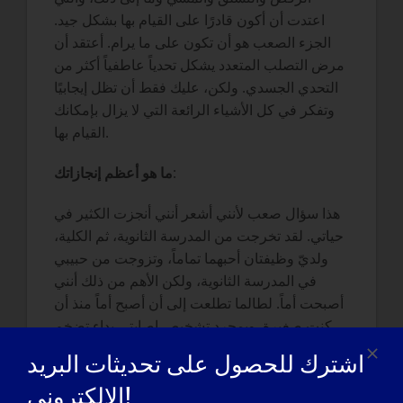
اعتدت أن أكون قادرًا على القيام بها بشكل جيد.
الجزء الصعب هو أن تكون على ما يرام. أعتقد أن
مرض التصلب المتعدد يشكل تحدياً عاطفياً أكثر من
التحدي الجسدي. ولكن، عليك فقط أن تظل إيجابيًا
وتفكر في كل الأشياء الرائعة التي لا يزال بإمكانك
القيام بها.
:
ما هو أعظم إنجازاتك
هذا سؤال صعب لأنني أشعر أنني أنجزت الكثير في
حياتي. لقد تخرجت من المدرسة الثانوية، ثم الكلية،
ولديّ وظيفتان أحبهما تماماً، وتزوجت من حبيبي
في المدرسة الثانوية، ولكن الأهم من ذلك أنني
أصبحت أماً. لطالما تطلعت إلى أن أصبح أماً منذ أن
كنت صغيرة. وبمجرد تشخيص إصابتي بداء تضخم
الغدد اللمفاوية الجنينية، لم أكن أعرف ما إذا كان
اشترك للحصول على تحديثات البريد
ذلك ممكناً أم لا. ومع تقدمي في السن وبدء جسدي
الإلكتروني!
في الضعف، شككت في الأمر. كانت لدي الكثير من