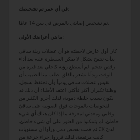
:
في أي عمر تم تشخيصك
تم تشخيص إصابتي بالمرض في سن 14 عامًا.
:
ما هي أعراضك الأولى
كان أول عارض لاحظته هو أن عضلات ربلة ساقي
بدأت تنتفخ بشكل لا يمكن السيطرة عليه بعد أداء
رقص ضخم. لم أستطع رؤية كاحلي بعد فترة من
الوقت وبدأنا نشعر بالقلق. طلب منا الطبيب أن
نقيس عضلات ساقي يومياً وأن نحتفظ بسجل.
وظلتا تكبران أكثر فأكثر. اعتقد الأطباء أن ذلك قد
يكون بسبب جلطة دموية، لذلك أجروا الكثير من
الفحوصات بالموجات فوق الصوتية على ساقيّ
وقلبي ومعدتي لمعرفة ما إذا كان هناك أي شيء
خاطئ. لم يتمكنوا من العثور على أي شيء خاطئ.
ثم قمت بفحص دمي ورأوا أن مستويات CK لديّ
كانت مرتفعة، لذلك قرروا إجراء خزعة من