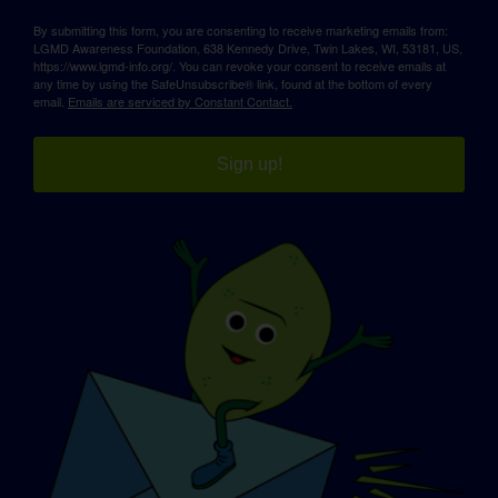
By submitting this form, you are consenting to receive marketing emails from:
LGMD Awareness Foundation, 638 Kennedy Drive, Twin Lakes, WI, 53181, US,
https://www.lgmd-info.org/. You can revoke your consent to receive emails at
any time by using the SafeUnsubscribe® link, found at the bottom of every
email.
Emails are serviced by Constant Contact.
Sign up!