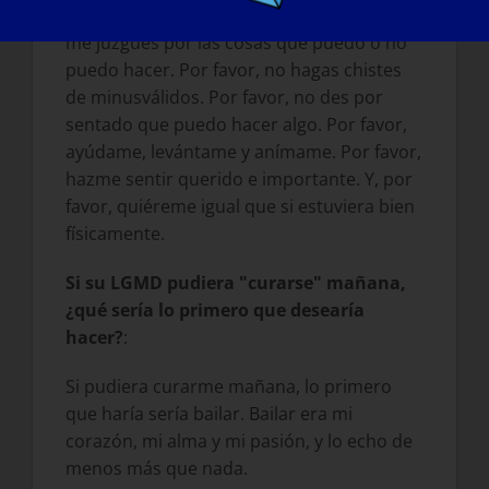
que ando raro, no te rías si me caigo y no
me juzgues por las cosas que puedo o no
puedo hacer. Por favor, no hagas chistes
de minusválidos. Por favor, no des por
sentado que puedo hacer algo. Por favor,
ayúdame, levántame y anímame. Por favor,
hazme sentir querido e importante. Y, por
favor, quiéreme igual que si estuviera bien
físicamente.
Si su LGMD pudiera "curarse" mañana,
¿qué sería lo primero que desearía
hacer?
:
Si pudiera curarme mañana, lo primero
que haría sería bailar. Bailar era mi
corazón, mi alma y mi pasión, y lo echo de
menos más que nada.