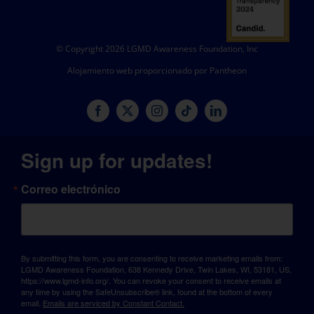
© Copyright 2026 LGMD Awareness Foundation, Inc
Alojamiento web proporcionado por Pantheon
Sign up for updates!
Correo electrónico
By submitting this form, you are consenting to receive marketing emails from:
LGMD Awareness Foundation, 638 Kennedy Drive, Twin Lakes, WI, 53181, US,
https://www.lgmd-info.org/. You can revoke your consent to receive emails at
any time by using the SafeUnsubscribe® link, found at the bottom of every
email.
Emails are serviced by Constant Contact.