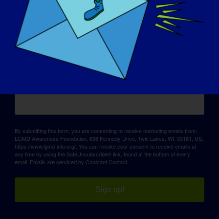
Sign up for updates!
E-posta
By submitting this form, you are consenting to receive marketing emails from:
LGMD Awareness Foundation, 638 Kennedy Drive, Twin Lakes, WI, 53181, US,
https://www.lgmd-info.org/. You can revoke your consent to receive emails at
any time by using the SafeUnsubscribe® link, found at the bottom of every
email.
Emails are serviced by Constant Contact.
Sign up!