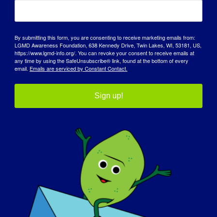
HAKKIMIZDA
By submitting this form, you are consenting to receive marketing emails from:
ETKINLIKLER
LGMD Awareness Foundation, 638 Kennedy Drive, Twin Lakes, WI, 53181, US,
https://www.lgmd-info.org/. You can revoke your consent to receive emails at
any time by using the SafeUnsubscribe® link, found at the bottom of every
İLETIŞIM
email.
Emails are serviced by Constant Contact.
MAĞAZA
Sign up!
BAĞIŞ YAPIN
© Copyright 2026 LGMD Awareness Foundation, Inc
Pantheon Tarafından Sağlanan Web Sitesi Barındırma