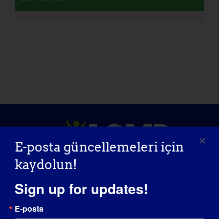
E-posta güncellemeleri için
kaydolun!
FARKINDALIK GÜNÜ
Sign up for updates!
BILGI BANKASI
E-posta
SAHNE IŞIKLARI