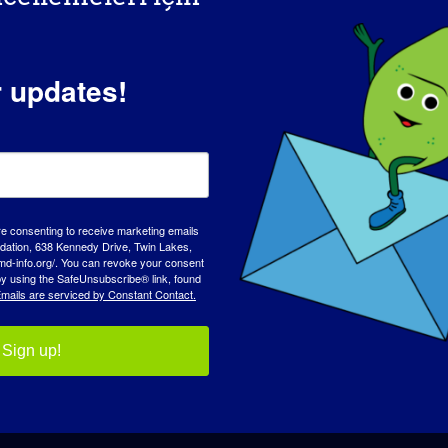
r updates!
re consenting to receive marketing emails
LGMD'Lİ BİREY: Donavon
tion, 638 Kennedy Drive, Twin Lakes,
md-info.org/. You can revoke your consent
 by using the SafeUnsubscribe® link, found
mails are serviced by Constant Contact.
Sign up!