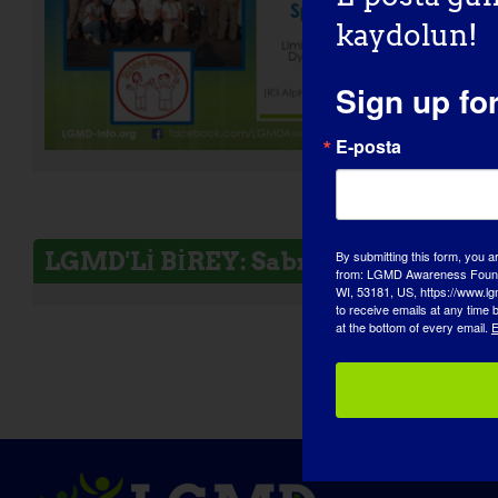
kaydolun!
Sign up fo
E-posta
By submitting this form, you a
LGMD'Lİ BİREY: Sabrina
from: LGMD Awareness Founda
WI, 53181, US, https://www.lg
to receive emails at any time
at the bottom of every email.
E