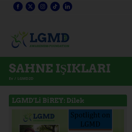
İçeriğe
geç
SAHNE IŞIKLARI
Ev
LGMD2D
LGMD'Lİ BİREY: Dilek