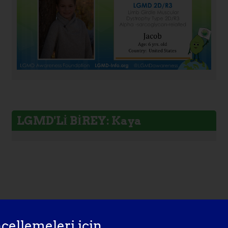
LGMD'Lİ BİREY: Kaya
cellemeleri için