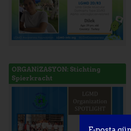
ORGANİZASYON: Stichting
Spierkracht
E-posta gün