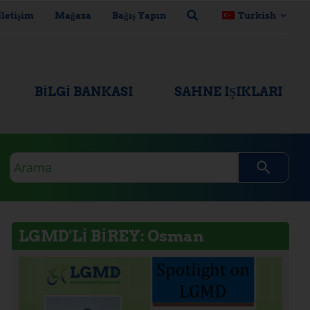
İletişim
Mağaza
Bağış Yapın
Turkish
BILGI BANKASI
SAHNE IŞIKLARI
Arama
sorgusu
LGMD'Lİ BİREY: Osman