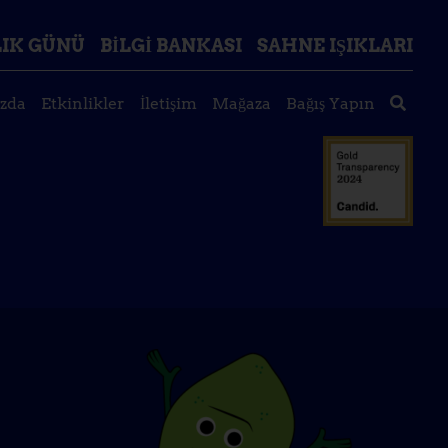
IK GÜNÜ
BILGI BANKASI
SAHNE IŞIKLARI
zda
Etkinlikler
İletişim
Mağaza
Bağış Yapın