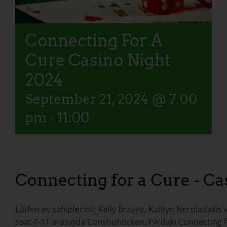
Connecting For A
Cure Casino Night
2024
September 21, 2024 @ 7:00
pm
-
11:00
Connecting for a Cure - Cas
Lütfen ev sahipleriniz Kelly Brazzo, Kaitlyn Neroladakis v
saat 7-11 arasında Conshohocken, PA'daki Connecting f