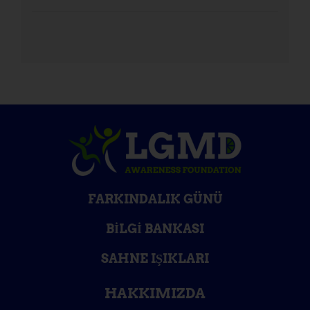
FARKINDALIK GÜNÜ
BILGI BANKASI
SAHNE IŞIKLARI
HAKKIMIZDA