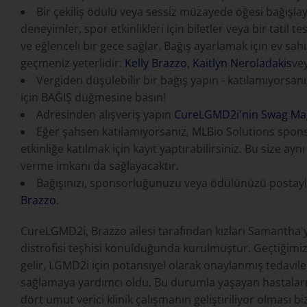
Bir çekiliş ödülü veya sessiz müzayede öğesi bağışlayı
deneyimler, spor etkinlikleri için biletler veya bir tatil 
ve eğlenceli bir gece sağlar. Bağış ayarlamak için ev sahi
geçmeniz yeterlidir:
Kelly Brazzo,
Kaitlyn Neroladakis
ve
Vergiden düşülebilir bir bağış yapın - katılamıyorsa
için BAĞIŞ düğmesine basın!
Adresinden alışveriş yapın
CureLGMD2i'nin Swag Ma
Eğer şahsen katılamıyorsanız, MLBio Solutions spon
etkinliğe katılmak için kayıt yaptırabilirsiniz. Bu size 
verme imkanı da sağlayacaktır.
Bağışınızı, sponsorluğunuzu veya ödülünüzü postay
Brazzo
.
CureLGMD2i, Brazzo ailesi tarafından kızları Samantha'ya
distrofisi teşhisi konulduğunda kurulmuştur. Geçtiğimiz 
gelir, LGMD2i için potansiyel olarak onaylanmış tedaviler
sağlamaya yardımcı oldu. Bu durumla yaşayan hastalar
dört umut verici klinik çalışmanın geliştiriliyor olması b