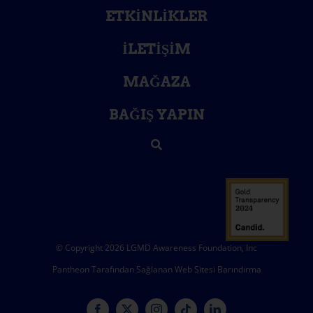
ETKINLIKLER
İLETIŞIM
MAĞAZA
BAĞIŞ YAPIN
© Copyright 2026 LGMD Awareness Foundation, Inc
Pantheon Tarafından Sağlanan Web Sitesi Barındırma