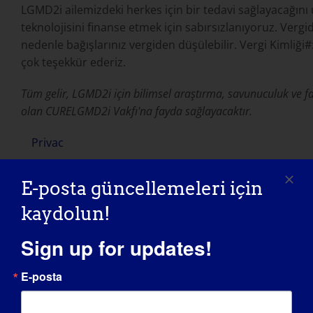
LGMD2i ailemizdeki herkes için bir tedavi sağlayacağı
teknolojisini finanse etmek için sabırsızlanıyoruz. Verg
nedenle bağışlarınız vergiden düşülebilir. Vergi Kimliği#
çok teşekkür ederiz.
Tüm gelir, LGMD2i için bilimsel araştırma, savunuculuk ve 
olan CURELGMD2i Vakfı'na fayda sağlayacaktır.
Privac
E-posta güncellemeleri için
TAKVIME EKLE
kaydolun!
Sign up for updates!
E-posta
Bu Hikayeyi Paylaşın,