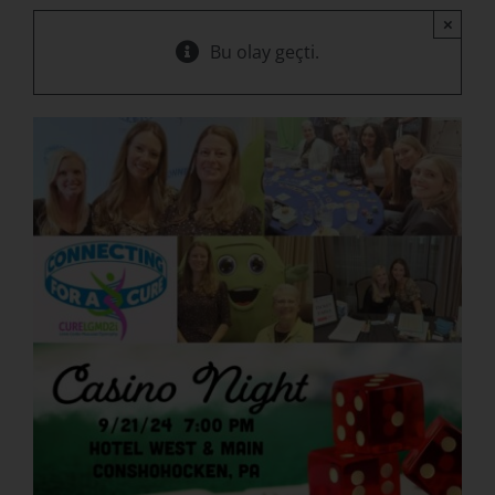
×
Bu olay geçti.