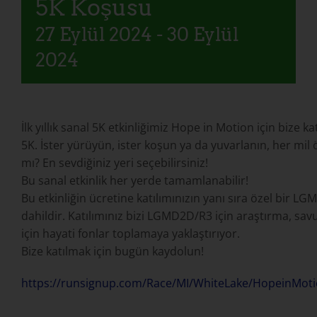
5K Koşusu
27 Eylül 2024
-
30 Eylül
2024
İlk yıllık sanal 5K etkinliğimiz Hope in Motion için bize 
5K. İster yürüyün, ister koşun ya da yuvarlanın, her mil ö
mı? En sevdiğiniz yeri seçebilirsiniz!
Bu sanal etkinlik her yerde tamamlanabilir!
Bu etkinliğin ücretine katılımınızın yanı sıra özel bir L
dahildir. Katılımınız bizi LGMD2D/R3 için araştırma, sav
için hayati fonlar toplamaya yaklaştırıyor.
Bize katılmak için bugün kaydolun!
https://runsignup.com/Race/MI/WhiteLake/HopeinM