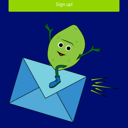
Sign up!
Başla:
27 Eylül 2024
Bitti:
30 Eylül 2024
Web sitesi:
https://runsignup.com/Race/MI/WhiteLake/HopeinM
otionLGMD2DAwareness5K
Organizatör
LGMD2D Vakfı
E-posta
info@lgmd2d.org