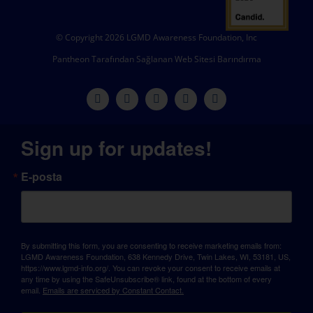
© Copyright 2026 LGMD Awareness Foundation, Inc
Pantheon Tarafından Sağlanan Web Sitesi Barındırma
Sign up for updates!
E-posta
By submitting this form, you are consenting to receive marketing emails from:
LGMD Awareness Foundation, 638 Kennedy Drive, Twin Lakes, WI, 53181, US,
https://www.lgmd-info.org/. You can revoke your consent to receive emails at
any time by using the SafeUnsubscribe® link, found at the bottom of every
email.
Emails are serviced by Constant Contact.