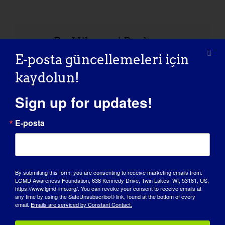
Bu Hikayeyi Paylaşın,
Platformunuzu Seçin!
E-posta güncellemeleri için
Facebook
X
Reddit
LinkedIn
WhatsApp
Tumblr
Pinterest
Vk
Xing
E-
kaydolun!
posta
Sign up for updates!
E-posta
Ekipman ve Yardımcı Teknoloji
5. Geleneksel Hershley
Üzerine MDA Öğrenme Serisi
Hacks Away Golf Turnuvası
By submitting this form, you are consenting to receive marketing emails from:
LGMD Awareness Foundation, 638 Kennedy Drive, Twin Lakes, WI, 53181, US,
https://www.lgmd-info.org/. You can revoke your consent to receive emails at
any time by using the SafeUnsubscribe® link, found at the bottom of every
email.
Emails are serviced by Constant Contact.
Detaylar