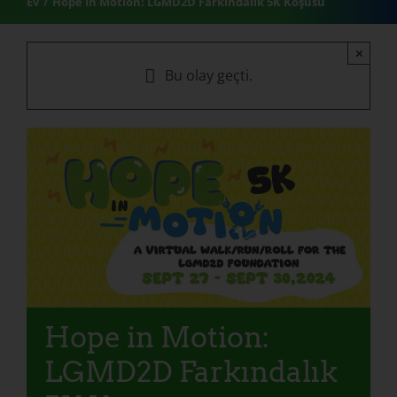
Ev
Hope In Motion: LGMD2D Farkındalık 5K Koşusu
×
Bu olay geçti.
Hope in Motion:
LGMD2D Farkındalık