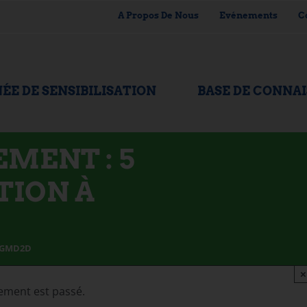
A Propos De Nous
Evénements
C
ÉE DE SENSIBILISATION
BASE DE CONNA
EMENT : 5
TION À
 LGMD2D
×
ement est passé.