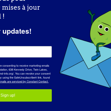
s mises à jour
 !
r updates!
re consenting to receive marketing emails
tion, 638 Kennedy Drive, Twin Lakes,
md-info.org/. You can revoke your consent
 by using the SafeUnsubscribe® link, found
mails are serviced by Constant Contact.
Sign up!