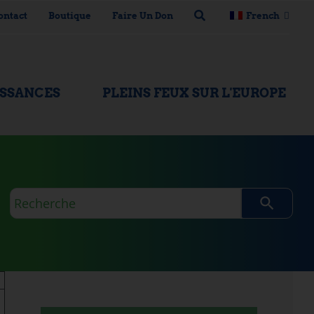
ontact
Boutique
Faire Un Don
French
ISSANCES
PLEINS FEUX SUR L'EUROPE
Requête
de
recherche