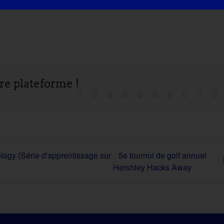
tre plateforme !
Facebook
X
Reddit
LinkedIn
WhatsApp
Tumblr
Pinterest
Vk
Xing
Co
ogy (Série d'apprentissage sur
5e tournoi de golf annuel
Hershley Hacks Away