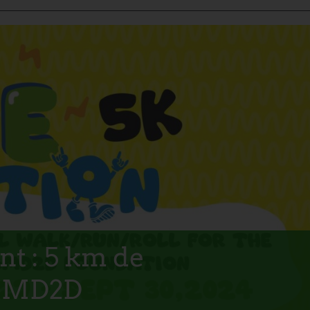
t : 5 km de
 LGMD2D