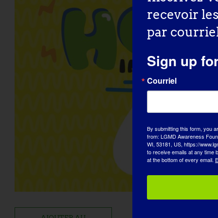
recevoir le
par courriel
Sign up fo
Courriel
By submitting this form, you a
from: LGMD Awareness Founda
WI, 53181, US, https://www.lg
to receive emails at any time
at the bottom of every email.
E
AJOUTER AU