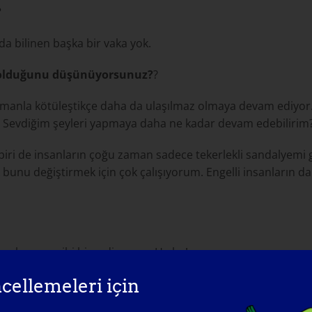
?
da bilinen başka bir vaka yok.
 olduğunu düşünüyorsunuz?
?
anla kötüleştikçe daha da ulaşılmaz olmaya devam ediyor. 
 Sevdiğim şeyleri yapmaya daha ne kadar devam edebilirim
biri de insanların çoğu zaman sadece tekerlekli sandalyemi g
 bunu değiştirmek için çok çalışıyorum. Engelli insanların 
acakmışım gibi hissediyorum. Ha ha!
cellemeleri için
ok fazla çalışma yaptım. En az 10 yılımı mimarlık, iç tasarım
i danışmanlık yapıyorum ve Sanat Terapisine bakıyorum. Yıl