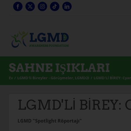
İçeriğe
geç
SAHNE IŞIKLARI
Ev
LGMD'li Bireyler - Görüşmeler
LGMD2I
LGMD'Lİ BİREY: Cya
LGMD'Lİ BİREY: 
LGMD "Spotlight Röportajı"