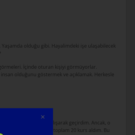
Yaşamda olduğu gibi. Hayalimdeki işe ulaşabilecek
?
örmeleri. İçinde oturan kişiyi görmüyorlar.
da insan olduğunu göstermek ve açıklamak. Herkesle
 ve dekorasyon üzerine çalışarak geçirdim. Ancak, o
lar boyunca muhtemelen toplam 20 kurs aldım. Bu