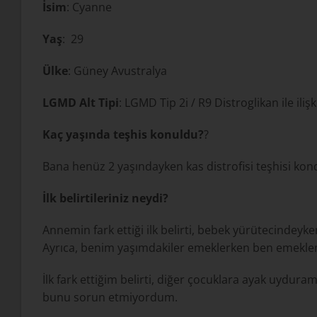
İsim
: Cyanne
Yaş
: 29
Ülke
: Güney Avustralya
LGMD Alt Tipi
: LGMD Tip 2i / R9 Distroglikan ile ilişki
Kaç yaşında teşhis konuldu?
?
Bana henüz 2 yaşındayken kas distrofisi teşhisi kon
İlk belirtileriniz neydi?
Annemin fark ettiği ilk belirti, bebek yürütecindey
Ayrıca, benim yaşımdakiler emeklerken ben emeklem
İlk fark ettiğim belirti, diğer çocuklara ayak uydu
bunu sorun etmiyordum.