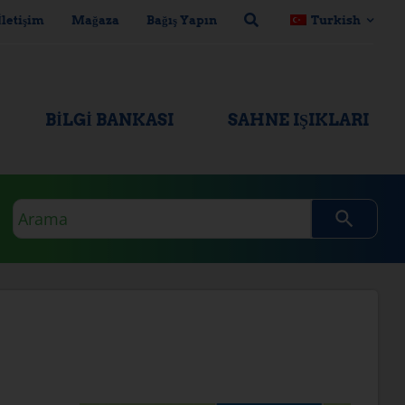
İletişim
Mağaza
Bağış Yapın
Turkish
BILGI BANKASI
SAHNE IŞIKLARI
Arama
sorgusu