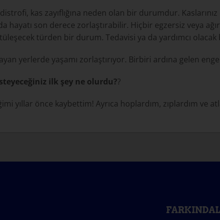
istrofi, kas zayıflığına neden olan bir durumdur. Kaslarınız
hayatı son derece zorlaştırabilir. Hiçbir egzersiz veya ağır
leşecek türden bir durum. Tedavisi ya da yardımcı olacak bi
yan yerlerde yaşamı zorlaştırıyor. Birbiri ardına gelen engel
steyeceğiniz ilk şey ne olurdu?
?
imi yıllar önce kaybettim! Ayrıca hoplardım, zıplardım ve 
!
FARKINDAL