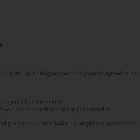
li
du. LGMD Tip 2i olduğumu ancak 21 yaşımda öğrendim. Ya da ş
ken başımı dik tutamamamdı.
iyordum. Sadece fiziksel olarak çok zorlandım.
ramadığım zamandı. Onlar kadar hızlı değildim ama bu beni hi