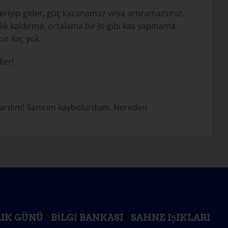
 eriyip gider, güç kazanamaz veya artıramazsınız.
lık kaldırma, ortalama bir Jo gibi kas yapmama
r ilaç yok.
ler!
atlardım! Sanırım kaybolurdum. Nereden
IK GÜNÜ
BILGI BANKASI
SAHNE IŞIKLARI