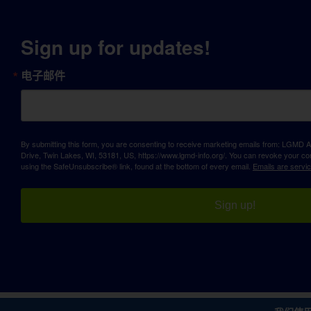
Sign up for updates!
电子邮件
By submitting this form, you are consenting to receive marketing emails from: LGM
Drive, Twin Lakes, WI, 53181, US, https://www.lgmd-info.org/. You can revoke your con
using the SafeUnsubscribe® link, found at the bottom of every email.
Emails are servi
Sign up!