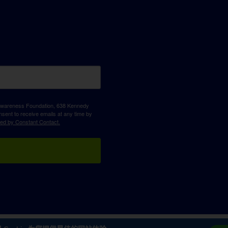
D Awareness Foundation, 638 Kennedy
sent to receive emails at any time by
ced by Constant Contact.