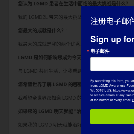
您认为 LGMD 患者在生活中面临的最大挑战是什么？
:
我的 LGMD2L 带来的最大挑战是 1）行动不便；2
注册电子邮
您最大的成就是什么？
:
Sign up fo
我最大的成就是我的两个优秀、成熟和美丽的女儿！
电子邮件
LGMD 是如何影响您成为今天的自己的？
与 LGMD 共同生活，让我看到了坚强、耐心和同情心
By submitting this form, you a
您希望世界了解 LGMD 的哪些方面？
:
from: LGMD Awareness Founda
WI, 53181, US, https://www.lg
to receive emails at any time
我希望全世界都知道 LGMD 的存在以及它是什么。 
at the bottom of every email.
E
如果您的 LGMD 明天就能 "治愈"，您首先想做的是什
如果我的 LGMD 明天就能治好，我会做的第一件事就是去