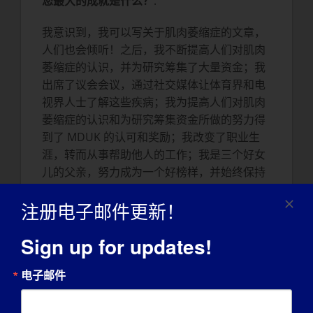
您最大的成就是什么？
:
我意识到，我可以写关于肌肉萎缩症的文章，
人们也会倾听！之后，我不断提高人们对肌肉
萎缩症的认识，并为研究筹集了大量资金；我
出席了议会会议，通过社交媒体让体育界和电
视界人士了解这些疾病；我为提高人们对肌肉
萎缩症的认识和为研究筹集资金所做的努力得
到了 MDUK 的认可和奖励；我改变了职业生
涯，转而从事帮助他人的工作；我是三个好女
儿的父亲，努力成为一个好榜样，并始终保持
积极乐观的心态。
注册电子邮件更新！
LGMD 是如何影响您成为今天的自己的？
Sign up for updates!
具有讽刺意味的是，我认为 LGMD 让我变得比
我想象的还要坚强，我下定决心要让每个人都
电子邮件
了解这些病症，让更多人在未来的生活中过得
更轻松。