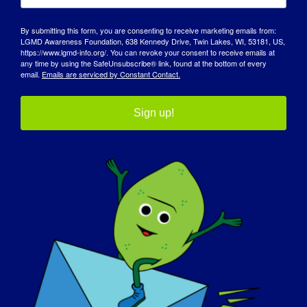
您希望世界了解 LGMD 的哪些方面？
:
By submitting this form, you are consenting to receive marketing emails from:
LGMD Awareness Foundation, 638 Kennedy Drive, Twin Lakes, WI, 53181, US,
它的存在将是一个良好的开端！直到我被诊断
https://www.lgmd-info.org/. You can revoke your consent to receive emails at
any time by using the SafeUnsubscribe® link, found at the bottom of every
出患有肌肉萎缩症，并在多年后开始谈论这种
email.
Emails are serviced by Constant Contact.
疾病时，我才意识到，我的家人、朋友和整个
社会都没有听说过肌肉萎缩症的任何类型或病
Sign up!
变，这种情况必须改变；人们必须了解这些疾
病。
如果您的 LGMD 明天就能 "治愈"，您首先想
做的是什么？
:
在沙滩上以最快的速度奔跑（想想电影《烈火
战车》，还有范吉利斯的配乐！），然后与我
所有的女儿和妻子来一个最热烈的拥抱。
如需阅读更多 "LGMD 焦点访谈"，或自愿参加
即将举行的访谈，请访问我们的网站：