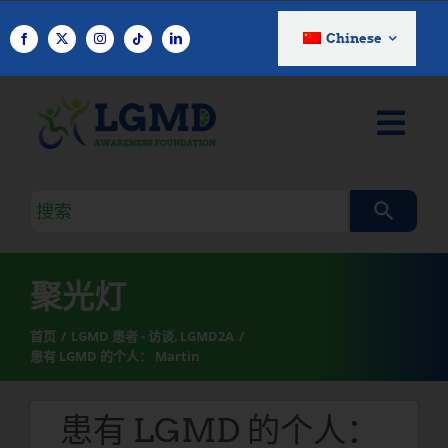
跳
至
Chinese
内
容
搜
索
查
询
聚光灯
首页
LGMD 患者 - 访谈
LGMD2A
患有 LGMD 的个人： Martin
患有 LGMD 的个人：