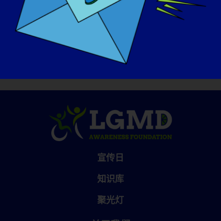
https://www.lgmd-info.org/spotlight-
interviews
宣传日
知识库
聚光灯