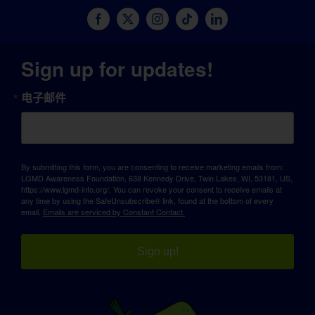
Sign up for updates!
电子邮件
By submitting this form, you are consenting to receive marketing emails from:
LGMD Awareness Foundation, 638 Kennedy Drive, Twin Lakes, WI, 53181, US,
https://www.lgmd-info.org/. You can revoke your consent to receive emails at
any time by using the SafeUnsubscribe® link, found at the bottom of every
email.
Emails are serviced by Constant Contact.
Sign up!