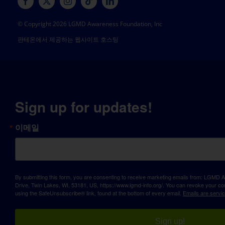
© Copyright 2026 LGMD Awareness Foundation, Inc
판테온에서 제공하는 웹사이트 호스팅
Sign up for updates!
이메일
By submitting this form, you are consenting to receive marketing emails from: LGM
Drive, Twin Lakes, WI, 53181, US, https://www.lgmd-info.org/. You can revoke your con
using the SafeUnsubscribe® link, found at the bottom of every email.
Emails are servi
Sign up!