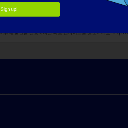
은 일은 무엇인가요?
:
Sign up!
의 사운드트랙을 생각해보세요!), 모든 딸들과 아내와 함께 가장
 인터뷰에 출연을 신청하려면 다음 웹사이트를 방문하세요:
https:/