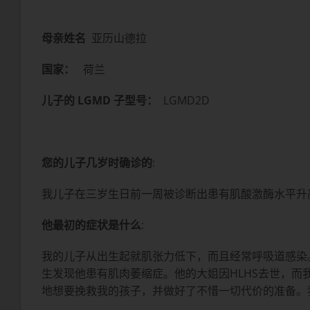
母亲姓名
亚历山德拉
国家：
荷兰
儿子的 LGMD 子型号：
LGMD2D
您的儿子几岁时确诊的
:
我儿子在三岁生日前一周被诊断出患有肌酸激酶水平升高
他最初的症状是什么
:
我的儿子从出生起就肌张力低下，而且经常呼吸道感染。
生发现他患有肌肉萎缩症。他的大姐因HLHS去世，而
地想要挽救我的孩子，并做好了不惜一切代价的准备。