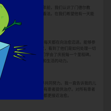
程，也是我们的终点。十年前，我们认识了门德尔教
他的身体状况和对疾病的看法。在我们希望他有一天能
项试验，结果令人欣喜，我们每天都在向治愈迈进。能够参
常敬业。我们参观了实验室，看到了他们是如何处理一切
D 的方法了。在此期间，我们学会了庆祝每一个里程碑。
们朋友和新的家庭、未来和生活的动力。
新信息。 我们需要全世界共同努力。我一直告诉我的儿
药，以及如何筹集资金为所有患者提供治疗。对所有患者
方法，我们比以往任何时候都更接近治愈。