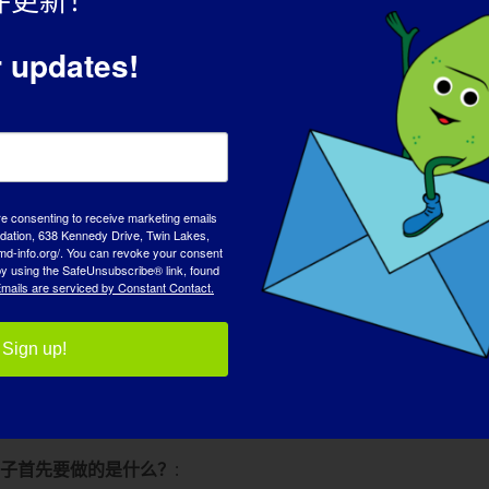
件更新！
有原因的，我们得到了最尽职尽责的医生的帮助！这是我们的旅
r updates!
常细致，而且以孩子为中心。他们渴望了解我儿子的情况，包括
到了最好的医护人员的悉心照顾。
子，也是为了所有患者。我们参加了 2015-2017 年的一
 将在不远的将来被阻止。希望是存在的！全美儿童医院的团队非
re consenting to receive marketing emails
tion, 638 Kennedy Drive, Twin Lakes,
 过滤器和许多安全规则来珍惜治疗。很快就会有治疗 LGMD2
md-info.org/. You can revoke your consent
很多方面改变了我们，让我们变得非常感激和谦卑。它也给了我
 by using the SafeUnsubscribe® link, found
mails are serviced by Constant Contact.
Sign up!
有医生不告诉或不了解新的研究成果。 罕见病需要为患者提供最
他是有希望的。 我们面临的一大挑战是如何获得抗体以重新给
最好的战士。 我希望人们能投资于这种治疗神经肌肉疾病的新
孩子首先要做的是什么？
: