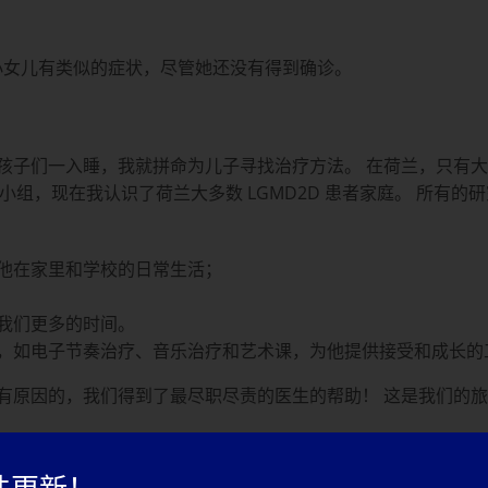
的小女儿有类似的症状，尽管她还没有得到确诊。
们一入睡，我就拼命为儿子寻找治疗方法。 在荷兰，只有大约 1
D 家长小组，现在我认识了荷兰大多数 LGMD2D 患者家庭。 所
他在家里和学校的日常生活；
我们更多的时间。
，如电子节奏治疗、音乐治疗和艺术课，为他提供接受和成长的
有原因的，我们得到了最尽职尽责的医生的帮助！ 这是我们的