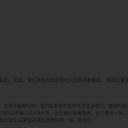
症。 起初，我们被告知他患有杜兴氏肌肉萎缩症。 但我们要求进
当他开始爬行时，我的朋友和中医针灸师告诉我们，他爬行的方式
我当时正怀着小儿子8个月，这让我们悲痛欲绝。过了将近一年，我
我总是说 如果我必须去世界的另一端，我会的！