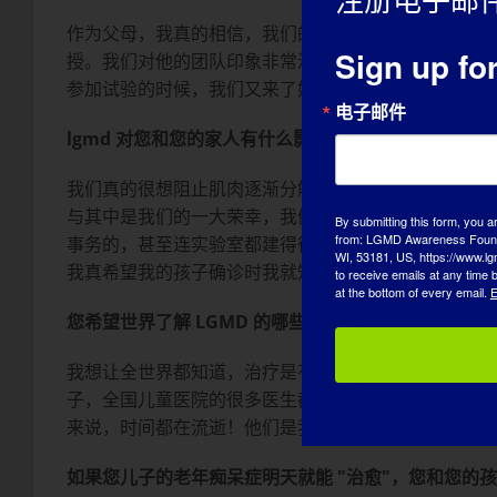
注册电子邮
作为父母，我真的相信，我们的生命中出现这种情况是
Sign up fo
授。我们对他的团队印象非常深刻，因为他们的工作非
参加试验的时候，我们又来了好几年，在这期间，他得
电子邮件
lgmd 对您和您的家人有什么影响？
我们真的很想阻止肌肉逐渐分解的过程，不仅是为了我的儿
与其中是我们的一大荣幸，我们真的相信，LGMD2D
By submitting this form, you a
from: LGMD Awareness Founda
事务的，甚至连实验室都建得很安全，他们使用 HEPA
WI, 53181, US, https://www.lg
我真希望我的孩子确诊时我就知道这一点！这次试验在
to receive emails at any time
at the bottom of every email.
E
您希望世界了解 LGMD 的哪些方面？
:
我想让全世界都知道，治疗是有希望的。遗憾的是，仍
子，全国儿童医院的很多医生都在为治愈疾病而努力，
来说，时间都在流逝！他们是我们的英雄。我的儿子是
如果您儿子的老年痴呆症明天就能 "治愈"，您和您的